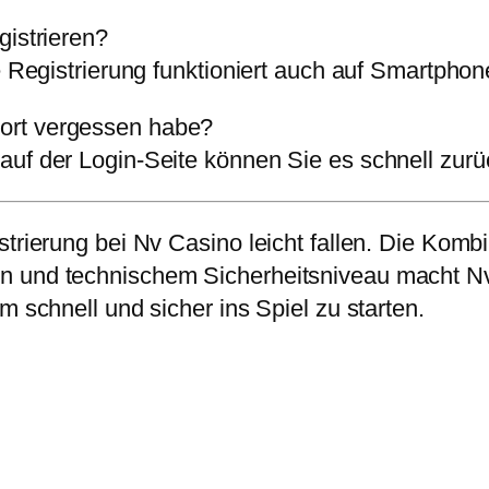
gistrieren?
ie Registrierung funktioniert auch auf Smartpho
ort vergessen habe?
auf der Login-Seite können Sie es schnell zurü
trierung bei Nv Casino leicht fallen. Die Kombi
n und technischem Sicherheitsniveau macht Nv
m schnell und sicher ins Spiel zu starten.