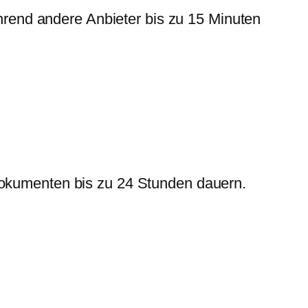
hrend andere Anbieter bis zu 15 Minuten
Dokumenten bis zu 24 Stunden dauern.