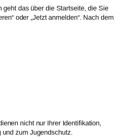
eht das über die Startseite, die Sie
rieren“ oder „Jetzt anmelden“. Nach dem
en nicht nur Ihrer Identifikation,
ng und zum Jugendschutz.