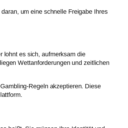
h daran, um eine schnelle Freigabe Ihres
 lohnt es sich, aufmerksam die
iegen Wettanforderungen und zeitlichen
Gambling-Regeln akzeptieren. Diese
attform.