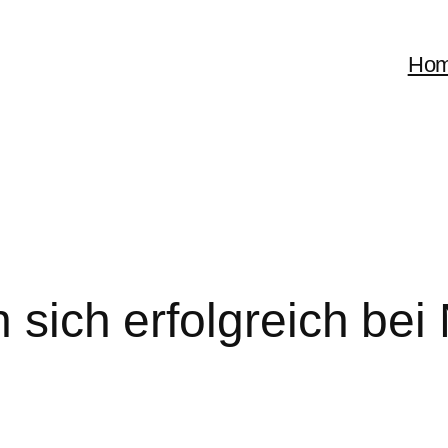
Ho
n sich erfolgreich be