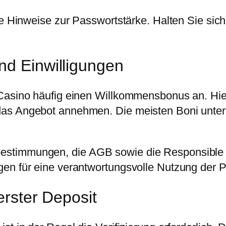
re Hinweise zur Passwortstärke. Halten Sie sic
nd Einwilligungen
Casino häufig einen Willkommensbonus an. Hier
as Angebot annehmen. Die meisten Boni unterl
stimmungen, die AGB sowie die Responsible 
n für eine verantwortungsvolle Nutzung der Pl
 erster Deposit