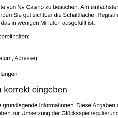
site von Nv Casino zu besuchen. Am einfachsten g
inden Sie gut sichtbar die Schaltfläche „Regist
das in wenigen Minuten ausgefüllt ist.
ereithalten:
atum, Adresse)
hlungen
n korrekt eingeben
grundlegende Informationen. Diese Angaben dien
ieben zur Umsetzung der Glücksspielregulieru