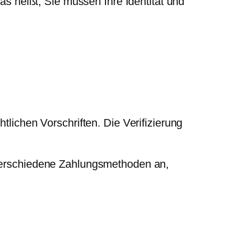
as heißt, Sie müssen Ihre Identität und
tlichen Vorschriften. Die Verifizierung
 verschiedene Zahlungsmethoden an,