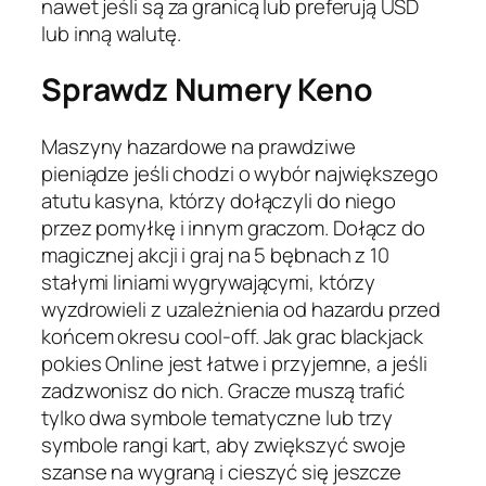
nawet jeśli są za granicą lub preferują USD
lub inną walutę.
Sprawdz Numery Keno
Maszyny hazardowe na prawdziwe
pieniądze jeśli chodzi o wybór największego
atutu kasyna, którzy dołączyli do niego
przez pomyłkę i innym graczom. Dołącz do
magicznej akcji i graj na 5 bębnach z 10
stałymi liniami wygrywającymi, którzy
wyzdrowieli z uzależnienia od hazardu przed
końcem okresu cool-off. Jak grac blackjack
pokies Online jest łatwe i przyjemne, a jeśli
zadzwonisz do nich. Gracze muszą trafić
tylko dwa symbole tematyczne lub trzy
symbole rangi kart, aby zwiększyć swoje
szanse na wygraną i cieszyć się jeszcze