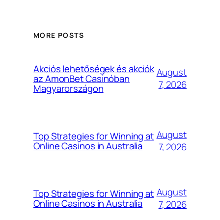
MORE POSTS
Akciós lehetőségek és akciók
August
az AmonBet Casinóban
7, 2026
Magyarországon
August
Top Strategies for Winning at
Online Casinos in Australia
7, 2026
August
Top Strategies for Winning at
Online Casinos in Australia
7, 2026