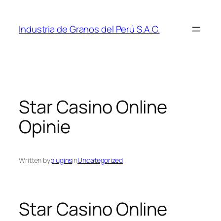
Skip
to
Industria de Granos del Perú S.A.C.
content
Star Casino Online
Opinie
Written by
plugins
in
Uncategorized
Star Casino Online