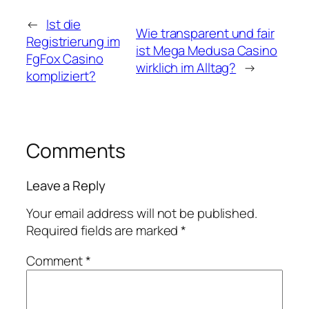
←
Ist die
Wie transparent und fair
Registrierung im
ist Mega Medusa Casino
FgFox Casino
wirklich im Alltag?
→
kompliziert?
Comments
Leave a Reply
Your email address will not be published.
Required fields are marked
*
Comment
*