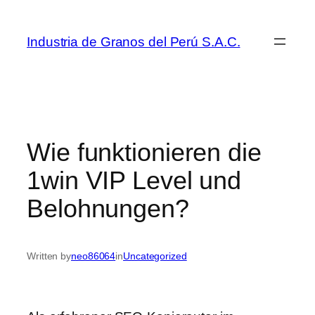
Skip
to
Industria de Granos del Perú S.A.C.
content
Wie funktionieren die
1win VIP Level und
Belohnungen?
Written by
neo86064
in
Uncategorized