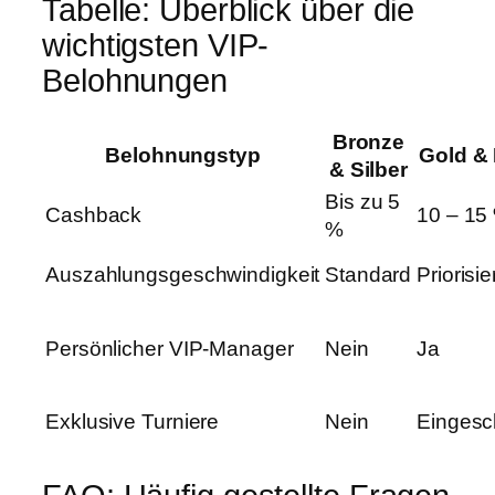
Tabelle: Überblick über die
wichtigsten VIP-
Belohnungen
Bronze
Belohnungstyp
Gold & 
& Silber
Bis zu 5
Cashback
10 – 15
%
Auszahlungsgeschwindigkeit
Standard
Priorisie
Persönlicher VIP-Manager
Nein
Ja
Exklusive Turniere
Nein
Eingesc