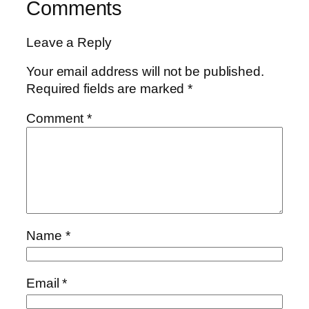
Comments
Leave a Reply
Your email address will not be published.
Required fields are marked
*
Comment
*
Name
*
Email
*