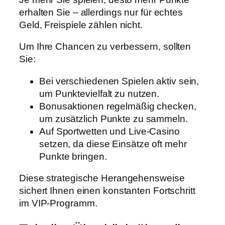
erhalten Sie – allerdings nur für echtes
Geld, Freispiele zählen nicht.
Um Ihre Chancen zu verbessern, sollten
Sie:
Bei verschiedenen Spielen aktiv sein,
um Punktevielfalt zu nutzen.
Bonusaktionen regelmäßig checken,
um zusätzlich Punkte zu sammeln.
Auf Sportwetten und Live-Casino
setzen, da diese Einsätze oft mehr
Punkte bringen.
Diese strategische Herangehensweise
sichert Ihnen einen konstanten Fortschritt
im VIP-Programm.