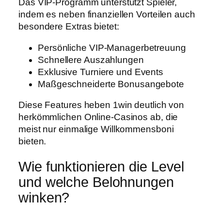
Das VIP-Programm unterstützt Spieler,
indem es neben finanziellen Vorteilen auch
besondere Extras bietet:
Persönliche VIP-Managerbetreuung
Schnellere Auszahlungen
Exklusive Turniere und Events
Maßgeschneiderte Bonusangebote
Diese Features heben 1win deutlich von
herkömmlichen Online-Casinos ab, die
meist nur einmalige Willkommensboni
bieten.
Wie funktionieren die Level
und welche Belohnungen
winken?