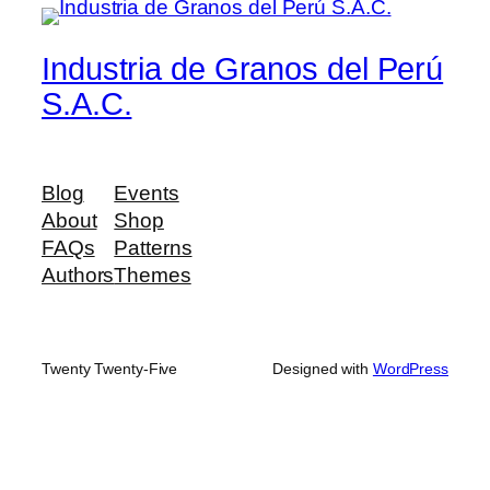
Industria de Granos del Perú
S.A.C.
Blog
Events
About
Shop
FAQs
Patterns
Authors
Themes
Twenty Twenty-Five
Designed with
WordPress