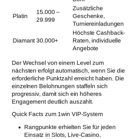
Zusätzliche
15.000 –
Platin
Geschenke,
29.999
Turniereinladungen
Höchste Cashback-
Diamant
30.000+
Raten, individuelle
Angebote
Der Wechsel von einem Level zum
nächsten erfolgt automatisch, wenn Sie die
erforderliche Punktzahl erreicht haben. Die
einzelnen Belohnungen staffeln sich
progressiv, damit sich ein höheres
Engagement deutlich auszahlt.
Quick Facts zum 1win VIP-System
Rangpunkte erhielten Sie für jeden
Einsatz in Slots, Live-Casino,