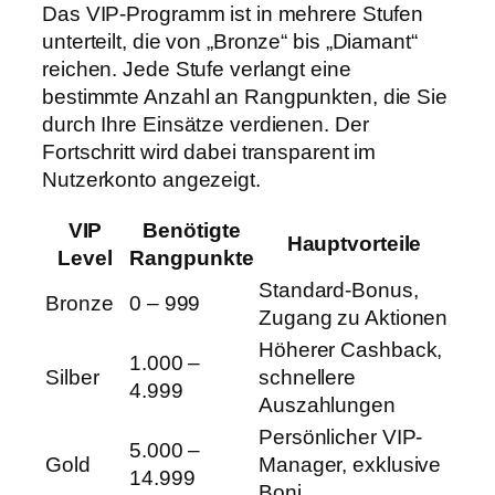
Das VIP-Programm ist in mehrere Stufen
unterteilt, die von „Bronze“ bis „Diamant“
reichen. Jede Stufe verlangt eine
bestimmte Anzahl an Rangpunkten, die Sie
durch Ihre Einsätze verdienen. Der
Fortschritt wird dabei transparent im
Nutzerkonto angezeigt.
VIP
Benötigte
Hauptvorteile
Level
Rangpunkte
Standard-Bonus,
Bronze
0 – 999
Zugang zu Aktionen
Höherer Cashback,
1.000 –
Silber
schnellere
4.999
Auszahlungen
Persönlicher VIP-
5.000 –
Gold
Manager, exklusive
14.999
Boni