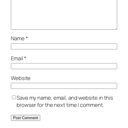
Name
*
Email
*
Website
Save my name, email, and website in this
browser for the next time I comment.