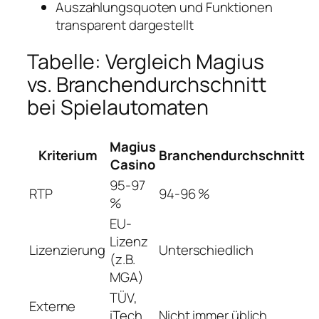
Auszahlungsquoten und Funktionen
transparent dargestellt
Tabelle: Vergleich Magius
vs. Branchendurchschnitt
bei Spielautomaten
Magius
Kriterium
Branchendurchschnitt
Casino
95-97
RTP
94-96 %
%
EU-
Lizenz
Lizenzierung
Unterschiedlich
(z.B.
MGA)
TÜV,
Externe
iTech
Nicht immer üblich