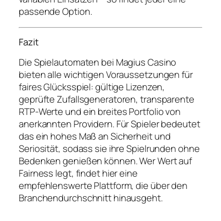
passende Option.
Fazit
Die Spielautomaten bei Magius Casino
bieten alle wichtigen Voraussetzungen für
faires Glücksspiel: gültige Lizenzen,
geprüfte Zufallsgeneratoren, transparente
RTP-Werte und ein breites Portfolio von
anerkannten Providern. Für Spieler bedeutet
das ein hohes Maß an Sicherheit und
Seriosität, sodass sie ihre Spielrunden ohne
Bedenken genießen können. Wer Wert auf
Fairness legt, findet hier eine
empfehlenswerte Plattform, die über den
Branchendurchschnitt hinausgeht.