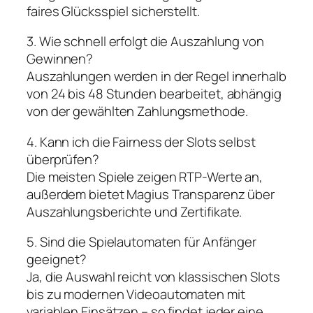
faires Glücksspiel sicherstellt.
3. Wie schnell erfolgt die Auszahlung von
Gewinnen?
Auszahlungen werden in der Regel innerhalb
von 24 bis 48 Stunden bearbeitet, abhängig
von der gewählten Zahlungsmethode.
4. Kann ich die Fairness der Slots selbst
überprüfen?
Die meisten Spiele zeigen RTP-Werte an,
außerdem bietet Magius Transparenz über
Auszahlungsberichte und Zertifikate.
5. Sind die Spielautomaten für Anfänger
geeignet?
Ja, die Auswahl reicht von klassischen Slots
bis zu modernen Videoautomaten mit
variablen Einsätzen – so findet jeder eine