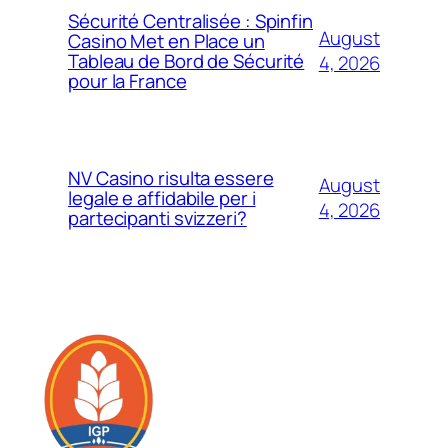
Sécurité Centralisée : Spinfin
August
Casino Met en Place un
Tableau de Bord de Sécurité
4, 2026
pour la France
NV Casino risulta essere
August
legale e affidabile per i
4, 2026
partecipanti svizzeri?