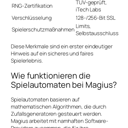
TÜV-geprüft,
RNG-Zertifikation
iTech Labs
Verschlüsselung
128-/256-Bit SSL
Limits,
Spielerschutzmaßnahmen
Selbstausschluss
Diese Merkmale sind ein erster eindeutiger
Hinweis auf ein sicheres und faires
Spielerlebnis.
Wie funktionieren die
Spielautomaten bei Magius?
Spielautomaten basieren auf
mathematischen Algorithmen, die durch
Zufallsgeneratoren gesteuert werden.
Magius arbeitet mit namhaften Software-