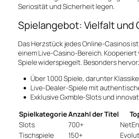
Seriosität und Sicherheit legen.
Spielangebot: Vielfalt und 
Das Herzstück jedes Online-Casinos ist 
einem Live-Casino-Bereich. Kooperiert w
Spiele widerspiegelt. Besonders hervo
Über 1.000 Spiele, darunter Klassi
Live-Dealer-Spiele mit authentisc
Exklusive Gxmble-Slots und innov
Spielkategorie
Anzahl der Titel
To
Slots
700+
NetEnt
Tischspiele
150+
Evolu