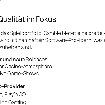
Qualität im Fokus
das Spielportfolio. Gxmble bietet eine breite
ird mit namhaften Software-Providern, was sic
rzuheben sind:
ker und neue Releases
her Casino-Atmosphäre
ative Game-Shows
p-Provider
, Play’n GO
tion Gaming