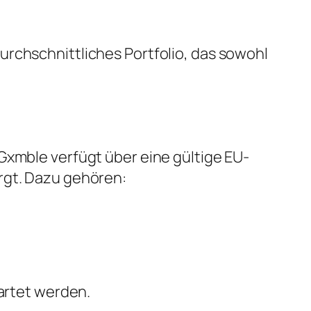
urchschnittliches Portfolio, das sowohl
Gxmble verfügt über eine gültige EU-
rgt. Dazu gehören:
wartet werden.