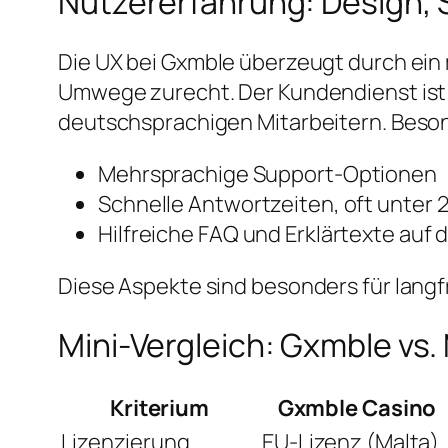
Nutzererfahrung: Design,
Die UX bei Gxmble überzeugt durch ein 
Umwege zurecht. Der Kundendienst ist v
deutschsprachigen Mitarbeitern. Besonde
Mehrsprachige Support-Optionen
Schnelle Antwortzeiten, oft unter 
Hilfreiche FAQ und Erklärtexte auf 
Diese Aspekte sind besonders für lang
Mini-Vergleich: Gxmble vs
Kriterium
Gxmble Casino
Lizenzierung
EU-Lizenz (Malta)