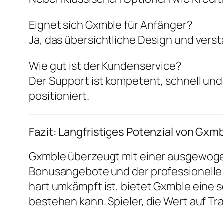
Eignet sich Gxmble für Anfänger?
Ja, das übersichtliche Design und vers
Wie gut ist der Kundenservice?
Der Support ist kompetent, schnell und
positioniert.
Fazit: Langfristiges Potenzial von Gxm
Gxmble überzeugt mit einer ausgewogene
Bonusangebote und der professionelle 
hart umkämpft ist, bietet Gxmble eine so
bestehen kann. Spieler, die Wert auf T