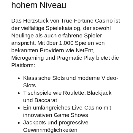
hohem Niveau
Das Herzstück von True Fortune Casino ist
der vielfältige Spielekatalog, der sowohl
Neulinge als auch erfahrene Spieler
anspricht. Mit über 1.000 Spielen von
bekannten Providern wie NetEnt,
Microgaming und Pragmatic Play bietet die
Plattform:
Klassische Slots und moderne Video-
Slots
Tischspiele wie Roulette, Blackjack
und Baccarat
Ein umfangreiches Live-Casino mit
innovativen Game Shows
Jackpots und progressive
Gewinnmöglichkeiten