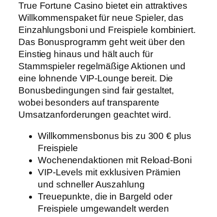
True Fortune Casino bietet ein attraktives
Willkommenspaket für neue Spieler, das
Einzahlungsboni und Freispiele kombiniert.
Das Bonusprogramm geht weit über den
Einstieg hinaus und hält auch für
Stammspieler regelmäßige Aktionen und
eine lohnende VIP-Lounge bereit. Die
Bonusbedingungen sind fair gestaltet,
wobei besonders auf transparente
Umsatzanforderungen geachtet wird.
Willkommensbonus bis zu 300 € plus
Freispiele
Wochenendaktionen mit Reload-Boni
VIP-Levels mit exklusiven Prämien
und schneller Auszahlung
Treuepunkte, die in Bargeld oder
Freispiele umgewandelt werden