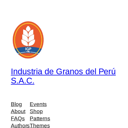
Industria de Granos del Perú
S.A.C.
Blog
Events
About
Shop
FAQs
Patterns
Authors
Themes