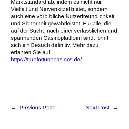
Marktstandard ab, indem es nicht nur
Vielfalt und Nervenkitzel bietet, sondern
auch eine vorbildliche Nutzerfreundlichkeit
und Sicherheit gewährleistet. Für alle, die
auf der Suche nach einer verlässlichen und
spannenden Casinoplattform sind, lohnt
sich ein Besuch definitiv. Mehr dazu
erfahren Sie auf
https://truefortunecasinos.de/
.
←
Previous Post
Next Post
→