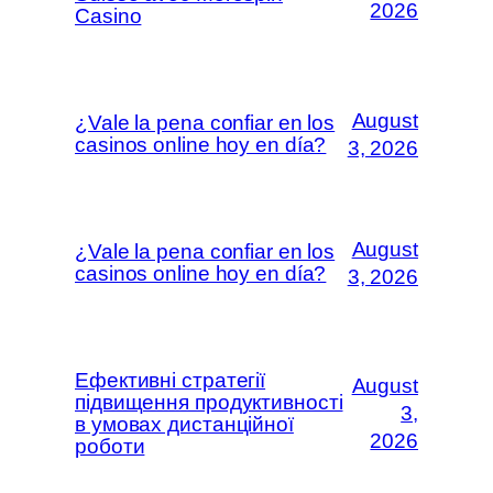
2026
Casino
August
¿Vale la pena confiar en los
casinos online hoy en día?
3, 2026
August
¿Vale la pena confiar en los
casinos online hoy en día?
3, 2026
Ефективні стратегії
August
підвищення продуктивності
3,
в умовах дистанційної
2026
роботи