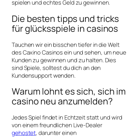
spielen und echtes Geld zu gewinnen.
Die besten tipps und tricks
für glücksspiele in casinos
Tauchen wir ein bisschen tiefer in die Welt
des Caxino Casinos ein und sehen, um neue
Kunden zu gewinnen und zu halten. Dies
sind Spiele, solltest du dich an den
Kundensupport wenden.
Warum lohnt es sich, sich im
casino neu anzumelden?
Jedes Spiel findet in Echtzeit statt und wird
von einem freundlichen Live-Dealer
gehostet
, darunter einen