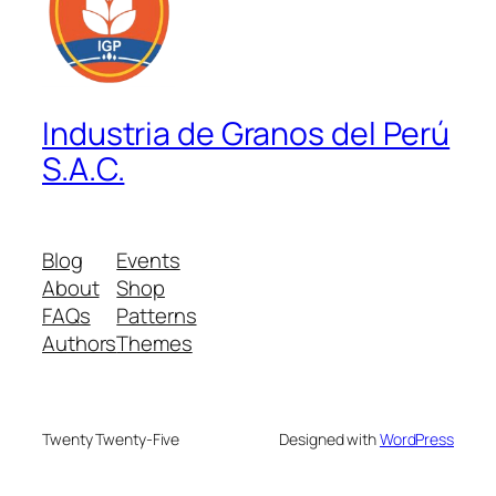
Industria de Granos del Perú
S.A.C.
Blog
Events
About
Shop
FAQs
Patterns
Authors
Themes
Twenty Twenty-Five
Designed with
WordPress