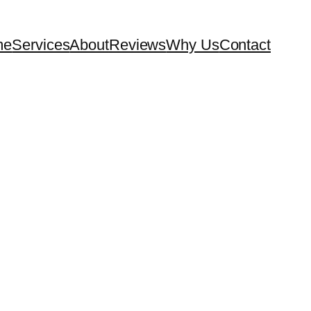
me
Services
About
Reviews
Why Us
Contact