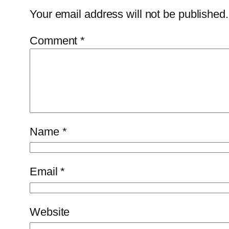
Your email address will not be published.
Comment
*
Name
*
Email
*
Website