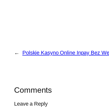
←
Polskie Kasyno Online Inpay Bez Wer
Comments
Leave a Reply