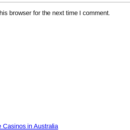
is browser for the next time I comment.
e Casinos in Australia