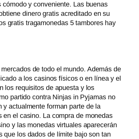
más cómodo y conveniente. Las buenas
tiene dinero gratis acreditado en su
os gratis tragamonedas 5 tambores hay
en mercados de todo el mundo. Además de
cado a los casinos físicos o en línea y el
 los requisitos de apuesta y los
imo partido contra Ninjas in Pyjamas no
m y actualmente forman parte de la
os en el casino. La compra de monedas
sino y las monedas virtuales aparecerán
 que los dados de límite bajo son tan