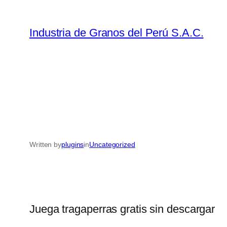
Skip
to
Industria de Granos del Perú S.A.C.
content
Written by
plugins
in
Uncategorized
Juega tragaperras gratis sin descargar