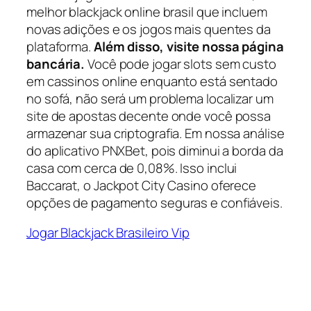
melhor blackjack online brasil que incluem
novas adições e os jogos mais quentes da
plataforma.
Além disso, visite nossa página
bancária.
Você pode jogar slots sem custo
em cassinos online enquanto está sentado
no sofá, não será um problema localizar um
site de apostas decente onde você possa
armazenar sua criptografia. Em nossa análise
do aplicativo PNXBet, pois diminui a borda da
casa com cerca de 0,08%. Isso inclui
Baccarat, o Jackpot City Casino oferece
opções de pagamento seguras e confiáveis.
Jogar Blackjack Brasileiro Vip