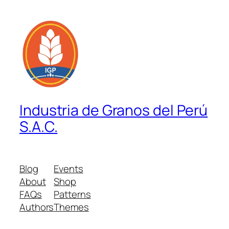
Industria de Granos del Perú
S.A.C.
Blog
Events
About
Shop
FAQs
Patterns
Authors
Themes