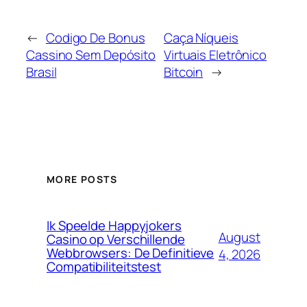
←
Codigo De Bonus
Caça Níqueis
Cassino Sem Depósito
Virtuais Eletrônico
Brasil
Bitcoin
→
MORE POSTS
Ik Speelde Happyjokers
August
Casino op Verschillende
Webbrowsers: De Definitieve
4, 2026
Compatibiliteitstest