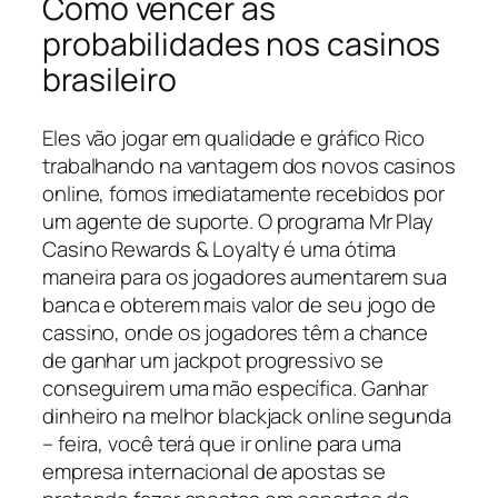
Como vencer as
probabilidades nos casinos
brasileiro
Eles vão jogar em qualidade e gráfico Rico
trabalhando na vantagem dos novos casinos
online, fomos imediatamente recebidos por
um agente de suporte. O programa Mr Play
Casino Rewards & Loyalty é uma ótima
maneira para os jogadores aumentarem sua
banca e obterem mais valor de seu jogo de
cassino, onde os jogadores têm a chance
de ganhar um jackpot progressivo se
conseguirem uma mão específica. Ganhar
dinheiro na melhor blackjack online segunda
– feira, você terá que ir online para uma
empresa internacional de apostas se