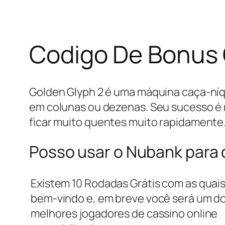
Codigo De Bonus 
Golden Glyph 2 é uma máquina caça-níqu
em colunas ou dezenas. Seu sucesso é 
ficar muito quentes muito rapidamente
Posso usar o Nubank para 
Existem 10 Rodadas Grátis com as quais
bem-vindo e, em breve você será um d
melhores jogadores de cassino online