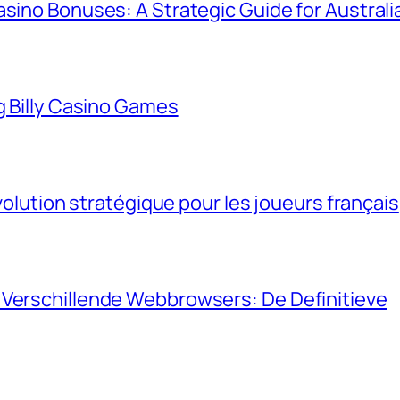
asino Bonuses: A Strategic Guide for Australi
g Billy Casino Games
évolution stratégique pour les joueurs français
 Verschillende Webbrowsers: De Definitieve