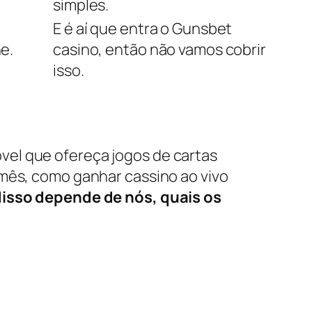
simples.
E é aí que entra o Gunsbet
e.
casino, então não vamos cobrir
isso.
vel que ofereça jogos de cartas
 mês, como ganhar cassino ao vivo
isso depende de nós, quais os