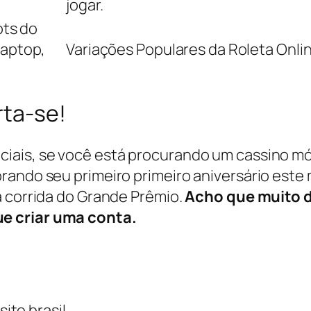
jogar.
ots do
laptop,
Variações Populares da Roleta Onlin
rta-se!
iais, se você está procurando um cassino mó
rando seu primeiro primeiro aniversário este
a corrida do Grande Prêmio.
Acho que muito d
e criar uma conta.
ito brasil