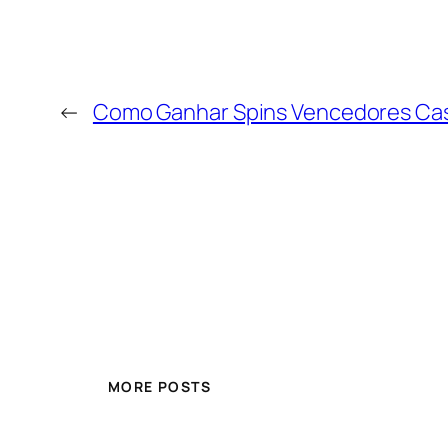
←
Como Ganhar Spins Vencedores Ca
MORE POSTS