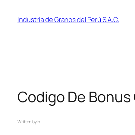
Skip
to
Industria de Granos del Perú S.A.C.
content
Codigo De Bonus 
Written by
in