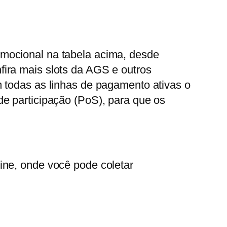
omocional na tabela acima, desde
ira mais slots da AGS e outros
m todas as linhas de pagamento ativas o
de participação (PoS), para que os
ine, onde você pode coletar