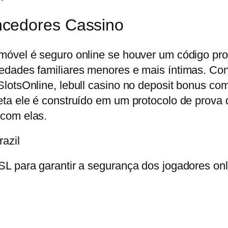
cedores Cassino
móvel é seguro online se houver um código pr
dades familiares menores e mais íntimas. Conf
lotsOnline, lebull casino no deposit bonus co
ta ele é construído em um protocolo de prova 
com elas.
azil
L para garantir a segurança dos jogadores onl