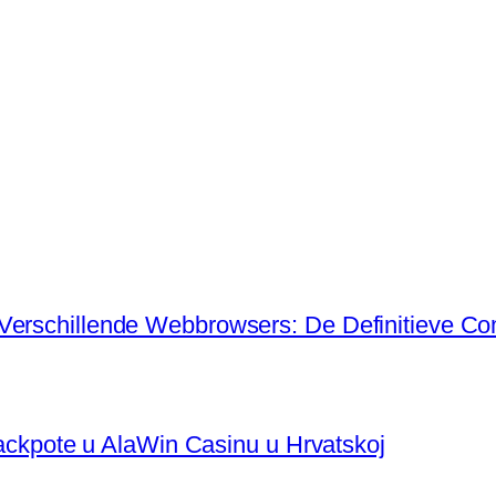
erschillende Webbrowsers: De Definitieve Comp
 jackpote u AlaWin Casinu u Hrvatskoj