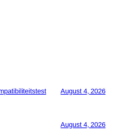
atibiliteitstest
August 4, 2026
August 4, 2026