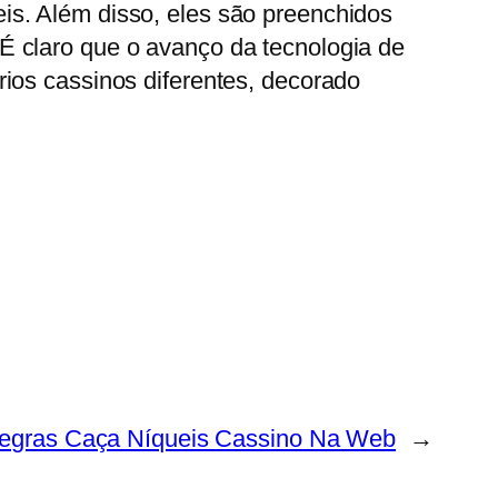
is. Além disso, eles são preenchidos
É claro que o avanço da tecnologia de
ios cassinos diferentes, decorado
egras Caça Níqueis Cassino Na Web
→