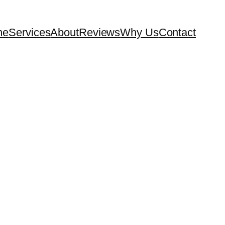
me
Services
About
Reviews
Why Us
Contact