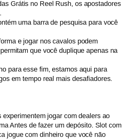
das Grátis no Reel Rush, os apostadores
.
 contém uma barra de pesquisa para você
 forma e jogar nos cavalos podem
s permitam que você duplique apenas na
ino para esse fim, estamos aqui para
ogos em tempo real mais desafiadores.
s experimentem jogar com dealers ao
ma Antes de fazer um depósito. Slot com
unca jogue com dinheiro que você não