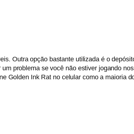
eis.
Outra opção bastante utilizada é o depósito
 um problema se você não estiver jogando nos 
ne Golden Ink Rat no celular como a maioria d