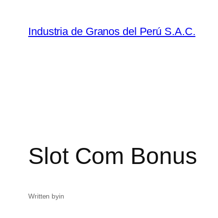
Skip
to
Industria de Granos del Perú S.A.C.
content
Slot Com Bonus
Written by
in