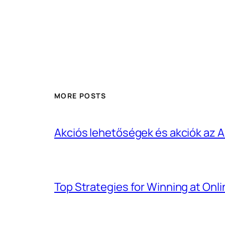
MORE POSTS
Akciós lehetőségek és akciók a
Top Strategies for Winning at Onli