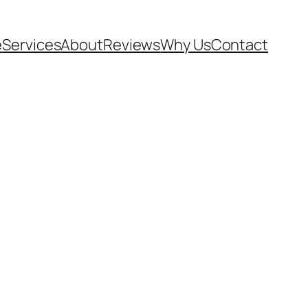
e
Services
About
Reviews
Why Us
Contact