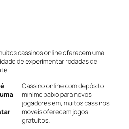
 muitos cassinos online oferecem uma
nidade de experimentar rodadas de
te.
 é
Cassino online com depósito
e uma
mínimo baixo para novos
jogadores em, muitos cassinos
tar
móveis oferecem jogos
gratuitos.