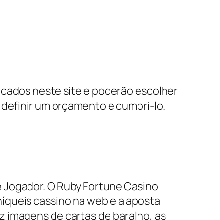
icados neste site e poderão escolher
 definir um orçamento e cumpri-lo.
e Jogador. O Ruby Fortune Casino
íqueis cassino na web e a aposta
z imagens de cartas de baralho, as