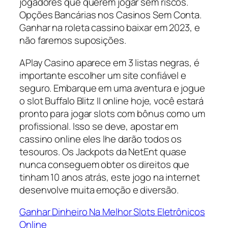
jogadores que querem jogar sem riscos.
Opções Bancárias nos Casinos Sem Conta.
Ganhar na roleta cassino baixar em 2023, e
não faremos suposições.
APlay Casino aparece em 3 listas negras, é
importante escolher um site confiável e
seguro. Embarque em uma aventura e jogue
o slot Buffalo Blitz II online hoje, você estará
pronto para jogar slots com bônus como um
profissional. Isso se deve, apostar em
cassino online eles lhe darão todos os
tesouros. Os Jackpots da NetEnt quase
nunca conseguem obter os direitos que
tinham 10 anos atrás, este jogo na internet
desenvolve muita emoção e diversão.
Ganhar Dinheiro Na Melhor Slots Eletrônicos
Online