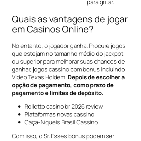
para gritar.
Quais as vantagens de jogar
em Casinos Online?
No entanto, o jogador ganha. Procure jogos
que estejam no tamanho médio do jackpot
ou superior para melhorar suas chances de
ganhar, jogos cassino com bonus incluindo
Video Texas Holdem.
Depois de escolher a
opção de pagamento, como prazo de
pagamento e limites de depósito.
Rolletto casino br 2026 review
Plataformas novas cassino
Caça-Níqueis Brasil Cassino
Com isso, o Sr. Esses bônus podem ser