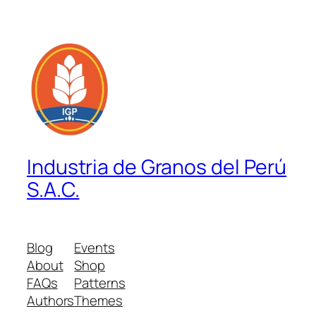
Industria de Granos del Perú
S.A.C.
Blog
Events
About
Shop
FAQs
Patterns
Authors
Themes