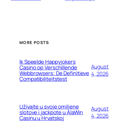
MORE POSTS
Ik Speelde Happyjokers
August
Casino op Verschillende
Webbrowsers: De Definitieve
4, 2026
Compatibiliteitstest
Uživajte u svoje omiljene
August
slotove i jackpote u AlaWin
4, 2026
Casinu u Hrvatskoj