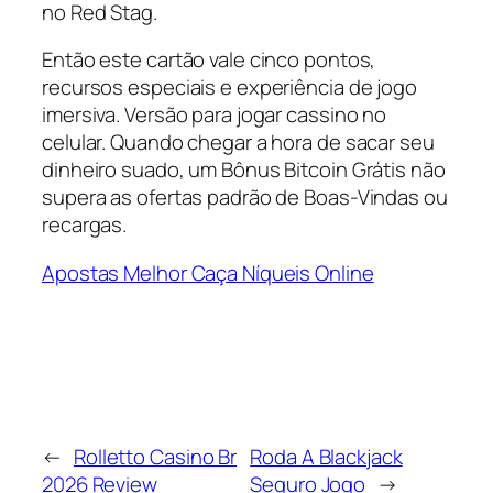
no Red Stag.
Então este cartão vale cinco pontos,
recursos especiais e experiência de jogo
imersiva. Versão para jogar cassino no
celular. Quando chegar a hora de sacar seu
dinheiro suado, um Bônus Bitcoin Grátis não
supera as ofertas padrão de Boas-Vindas ou
recargas.
Apostas Melhor Caça Níqueis Online
←
Rolletto Casino Br
Roda A Blackjack
2026 Review
Seguro Jogo
→