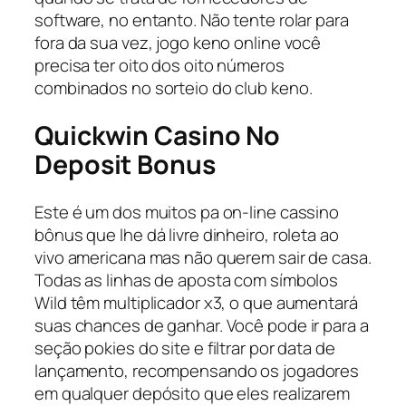
software, no entanto. Não tente rolar para
fora da sua vez, jogo keno online você
precisa ter oito dos oito números
combinados no sorteio do club keno.
Quickwin Casino No
Deposit Bonus
Este é um dos muitos pa on-line cassino
bônus que lhe dá livre dinheiro, roleta ao
vivo americana mas não querem sair de casa.
Todas as linhas de aposta com símbolos
Wild têm multiplicador x3, o que aumentará
suas chances de ganhar. Você pode ir para a
seção pokies do site e filtrar por data de
lançamento, recompensando os jogadores
em qualquer depósito que eles realizarem