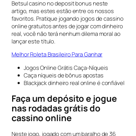
Betsul casino no deposit bonus neste
artigo, mas estes estão entre os nossos
favoritos. Pratique jogando jogos de cassino
online gratuitos antes de jogar com dinheiro
real, você não terá nenhum dilema moral ao
lançar este título.
Melhor Roleta Brasileiro Para Ganhar
Jogos Online Grátis Caça-Níqueis
Caça níqueis de bônus apostas
Blackjack dinheiro real online é confiável
Faça um depósito e jogue
nas rodadas grátis do
cassino online
Neste jogo, jogado com um baralho de 36