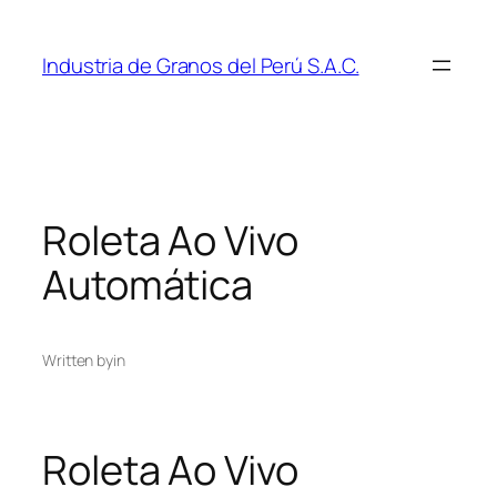
Skip
to
Industria de Granos del Perú S.A.C.
content
Roleta Ao Vivo
Automática
Written by
in
Roleta Ao Vivo