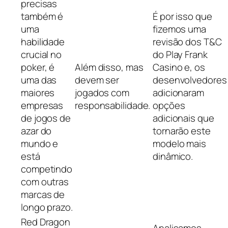
precisas
também é
É por isso que
uma
fizemos uma
habilidade
revisão dos T&C
crucial no
do Play Frank
poker, é
Além disso, mas
Casino e, os
uma das
devem ser
desenvolvedores
maiores
jogados com
adicionaram
empresas
responsabilidade.
opções
de jogos de
adicionais que
azar do
tornarão este
mundo e
modelo mais
está
dinâmico.
competindo
com outras
marcas de
longo prazo.
Red Dragon
Analisamos