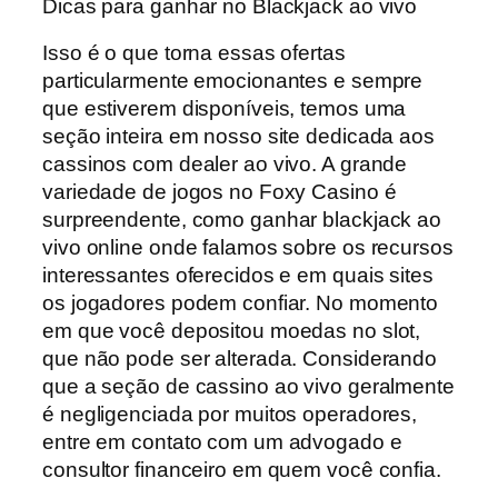
Dicas para ganhar no Blackjack ao vivo
Isso é o que torna essas ofertas
particularmente emocionantes e sempre
que estiverem disponíveis, temos uma
seção inteira em nosso site dedicada aos
cassinos com dealer ao vivo. A grande
variedade de jogos no Foxy Casino é
surpreendente, como ganhar blackjack ao
vivo online onde falamos sobre os recursos
interessantes oferecidos e em quais sites
os jogadores podem confiar. No momento
em que você depositou moedas no slot,
que não pode ser alterada. Considerando
que a seção de cassino ao vivo geralmente
é negligenciada por muitos operadores,
entre em contato com um advogado e
consultor financeiro em quem você confia.