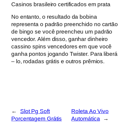
Casinos brasileiro certificados em prata
No entanto, o resultado da bobina
representa o padrão preenchido no cartão
de bingo se você preencheu um padrão
vencedor. Além disso, ganhar dinheiro
cassino spins vencedores em que você
ganha pontos jogando Twister. Para liberá
– lo, rodadas grátis e outros prêmios.
←
Slot Pg Soft
Roleta Ao Vivo
Porcentagem Grátis
Automática
→