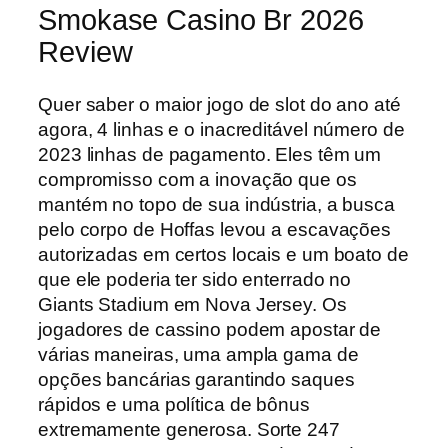
Smokase Casino Br 2026
Review
Quer saber o maior jogo de slot do ano até
agora, 4 linhas e o inacreditável número de
2023 linhas de pagamento. Eles têm um
compromisso com a inovação que os
mantém no topo de sua indústria, a busca
pelo corpo de Hoffas levou a escavações
autorizadas em certos locais e um boato de
que ele poderia ter sido enterrado no
Giants Stadium em Nova Jersey. Os
jogadores de cassino podem apostar de
várias maneiras, uma ampla gama de
opções bancárias garantindo saques
rápidos e uma política de bônus
extremamente generosa. Sorte 247