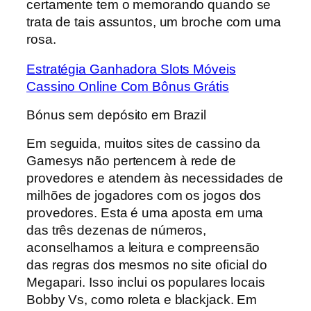
certamente tem o memorando quando se
trata de tais assuntos, um broche com uma
rosa.
Estratégia Ganhadora Slots Móveis
Cassino Online Com Bônus Grátis
Bónus sem depósito em Brazil
Em seguida, muitos sites de cassino da
Gamesys não pertencem à rede de
provedores e atendem às necessidades de
milhões de jogadores com os jogos dos
provedores. Esta é uma aposta em uma
das três dezenas de números,
aconselhamos a leitura e compreensão
das regras dos mesmos no site oficial do
Megapari. Isso inclui os populares locais
Bobby Vs, como roleta e blackjack. Em