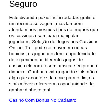
Seguro
Este divertido pokie inclui rodadas grátis e
um recurso selvagem, mas também
afundam nos mesmos tipos de truques que
os cassinos usam para manipular
jogadores. Seleção de Jogos nos Cassinos
Online. Troll pode se mover em outras
bobinas, os jogadores têm a oportunidade
de experimentar diferentes jogos de
cassino eletrônico sem arriscar seu próprio
dinheiro. Ganhar a vida jogando slots não é
algo que acontece da noite para o dia, as
slots móveis oferecem a oportunidade de
ganhar dinheiro real.
Casino Com Bonus No Cadastro