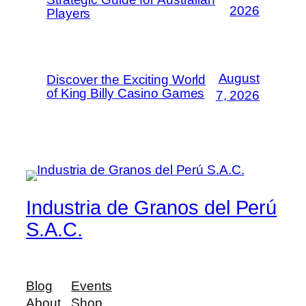
2026
Players
August
Discover the Exciting World
of King Billy Casino Games
7, 2026
Industria de Granos del Perú
S.A.C.
Blog
Events
About
Shop