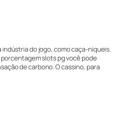
indústria do jogo, como caça-níqueis.
nk porcentagem slots pg você pode
sação de carbono. O cassino, para