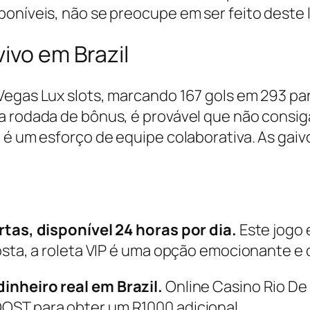
poníveis, não se preocupe em ser feito deste 
ivo em Brazil
Vegas Lux slots, marcando 167 gols em 293 par
a rodada de bônus, é provável que não consig
 é um esforço de equipe colaborativa. As gaiv
rtas, disponível 24 horas por dia.
Este jogo
osta, a roleta VIP é uma opção emocionante e 
inheiro real em Brazil.
Online Casino Rio De 
OST para obter um R1000 adicional.