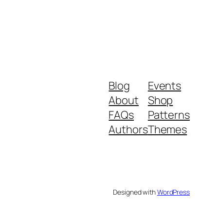
Blog
Events
About
Shop
FAQs
Patterns
Authors
Themes
Designed with
WordPress