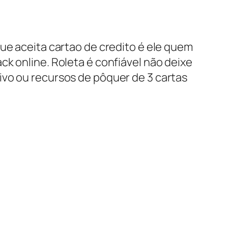
ue aceita cartao de credito é ele quem
k online. Roleta é confiável não deixe
ivo ou recursos de pôquer de 3 cartas