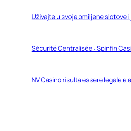
Uživajte u svoje omiljene slotove 
Sécurité Centralisée : Spinfin Cas
NV Casino risulta essere legale e af