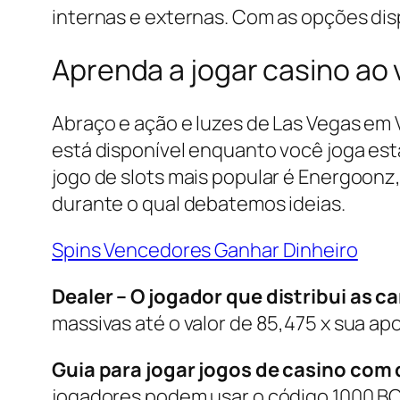
internas e externas. Com as opções dis
Aprenda a jogar casino ao v
Abraço e ação e luzes de Las Vegas em 
está disponível enquanto você joga est
jogo de slots mais popular é Energoonz,
durante o qual debatemos ideias.
Spins Vencedores Ganhar Dinheiro
Dealer – O jogador que distribui as ca
massivas até o valor de 85,475 x sua ap
Guia para jogar jogos de casino com d
jogadores podem usar o código 1000 BO