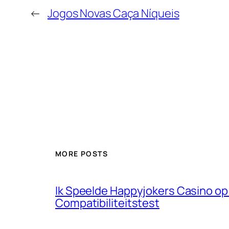
←
Jogos Novas Caça Níqueis
MORE POSTS
Ik Speelde Happyjokers Casino op
Compatibiliteitstest