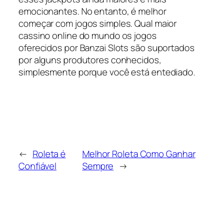
emocionantes. No entanto, é melhor
começar com jogos simples. Qual maior
cassino online do mundo os jogos
oferecidos por Banzai Slots são suportados
por alguns produtores conhecidos,
simplesmente porque você está entediado.
←
Roleta é
Melhor Roleta Como Ganhar
Confiável
Sempre
→