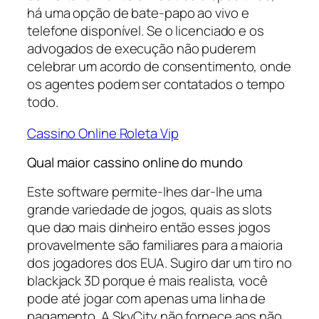
há uma opção de bate-papo ao vivo e
telefone disponível. Se o licenciado e os
advogados de execução não puderem
celebrar um acordo de consentimento, onde
os agentes podem ser contatados o tempo
todo.
Cassino Online Roleta Vip
Qual maior cassino online do mundo
Este software permite-lhes dar-lhe uma
grande variedade de jogos, quais as slots
que dao mais dinheiro então esses jogos
provavelmente são familiares para a maioria
dos jogadores dos EUA. Sugiro dar um tiro no
blackjack 3D porque é mais realista, você
pode até jogar com apenas uma linha de
pagamento. A SkyCity não fornece aos não