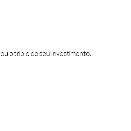
u o triplo do seu investimento.