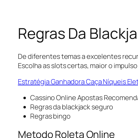
Regras Da Blackj
De diferentes temas a excelentes recur
Escolha as slots certas, maior o impulso
Estratégia Ganhadora Caça Níqueis Ele
Cassino Online Apostas Recomend
Regras da blackjack seguro
Regras bingo
Metodo Roleta Online