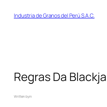
Skip
to
Industria de Granos del Perú S.A.C.
content
Regras Da Blackj
Written by
in