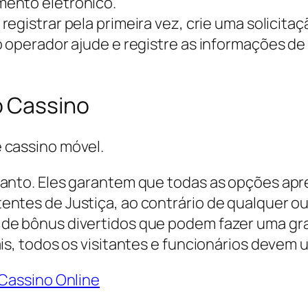
ento eletrônico.
registrar pela primeira vez, crie uma solicita
 operador ajude e registre as informações de
 Cassino
 cassino móvel.
tanto. Eles garantem que todas as opções ap
ntes de Justiça, ao contrário de qualquer ou
de bônus divertidos que podem fazer uma gr
is, todos os visitantes e funcionários devem 
 Cassino Online