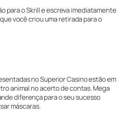
ção para o Skrill e escreva imediatamente
 que você criou uma retirada para o
resentadas no Superior Casino estão em
tro animal no acerto de contas. Mega
ande diferença para o seu sucesso
usar máscaras.