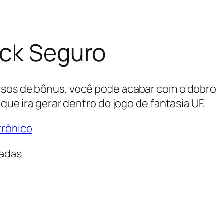
ack Seguro
sos de bônus, você pode acabar com o dobro o
 que irá gerar dentro do jogo de fantasia UF.
trônico
adas