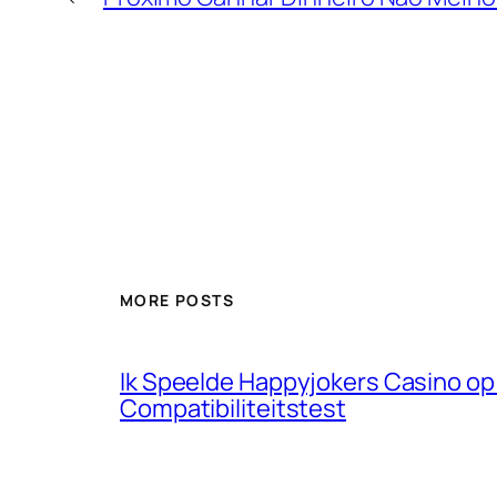
MORE POSTS
Ik Speelde Happyjokers Casino op
Compatibiliteitstest