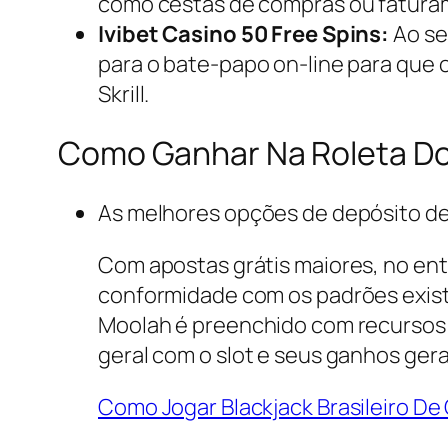
como cestas de compras ou faturam
Ivibet Casino 50 Free Spins:
Ao se 
para o bate-papo on-line para que o
Skrill.
Como Ganhar Na Roleta Do
As melhores opções de depósito de
Com apostas grátis maiores, no en
conformidade com os padrões existe
Moolah é preenchido com recursos 
geral com o slot e seus ganhos gera
Como Jogar Blackjack Brasileiro De