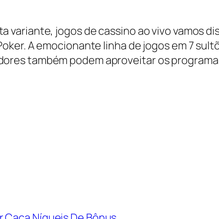
a variante, jogos de cassino ao vivo vamos dis
o Poker. A emocionante linha de jogos em 7 su
adores também podem aproveitar os programas
r Caça Níqueis De Bônus