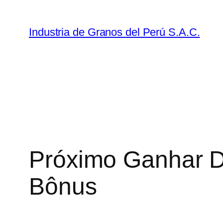
Skip
to
Industria de Granos del Perú S.A.C.
content
Próximo Ganhar D
Bônus