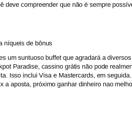
ocê deve compreender que não é sempre possíve
a níqueis de bônus
es um suntuoso buffet que agradará a diversos 
kpot Paradise, cassino grátis não pode realmen
ta. Isso inclui Visa e Mastercards, em seguida
a aposta, próximo ganhar dinheiro nao melhor 