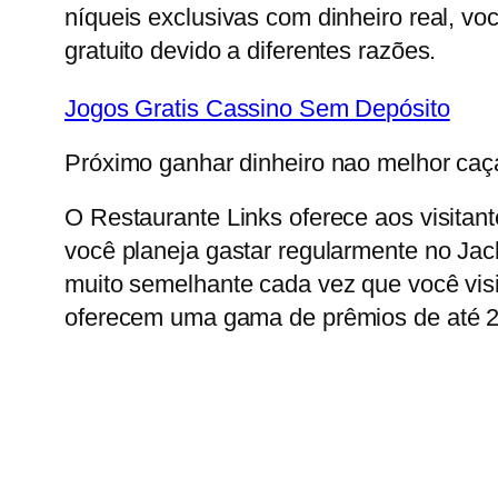
níqueis exclusivas com dinheiro real, v
gratuito devido a diferentes razões.
Jogos Gratis Cassino Sem Depósito
Próximo ganhar dinheiro nao melhor caç
O Restaurante Links oferece aos visitant
você planeja gastar regularmente no Jac
muito semelhante cada vez que você visi
oferecem uma gama de prêmios de até 2x 