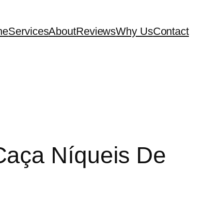
me
Services
About
Reviews
Why Us
Contact
Caça Níqueis De