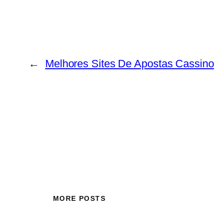
←
Melhores Sites De Apostas Cassino
MORE POSTS