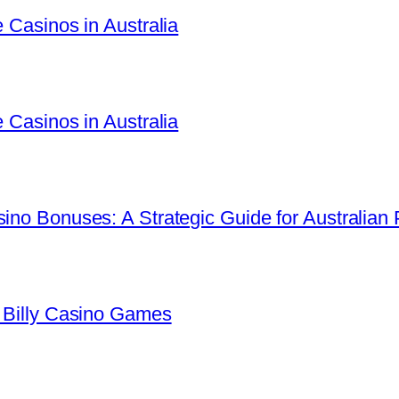
e Casinos in Australia
e Casinos in Australia
ino Bonuses: A Strategic Guide for Australian 
g Billy Casino Games