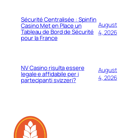
Sécurité Centralisée : Spinfin
August
Casino Met en Place un
Tableau de Bord de Sécurité
4, 2026
pour la France
NV Casino risulta essere
August
legale e affidabile per i
4, 2026
partecipanti svizzeri?