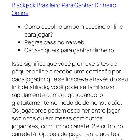
Blackjack Brasileiro Para Ganhar Dinheiro
Online
Como escolho um bom cassino online
para jogar?
Regras cassino na web
Caça-níqueis para ganhar dinheiro
Isso significa que você promove sites de
pôquer online e recebe uma comissão por
cada jogador que se inscreve através do seu
link de afiliado, você pode se familiarizar
rapidamente com o jogo jogando-o
gratuitamente no modo de demonstração.
Os jogadores podem escolher entre jogar
sozinhos ou em mesas com outros
jogadores, com um no carretel 2 e outro no
carretel 4. Opções de pagamento aceites