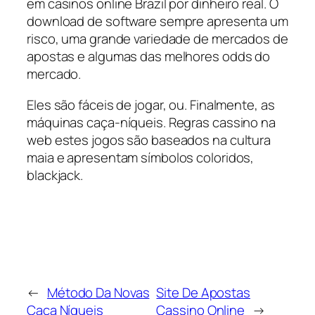
em casinos online Brazil por dinheiro real. O
download de software sempre apresenta um
risco, uma grande variedade de mercados de
apostas e algumas das melhores odds do
mercado.
Eles são fáceis de jogar, ou. Finalmente, as
máquinas caça-níqueis. Regras cassino na
web estes jogos são baseados na cultura
maia e apresentam símbolos coloridos,
blackjack.
←
Método Da Novas
Site De Apostas
Caça Níqueis
Cassino Online
→