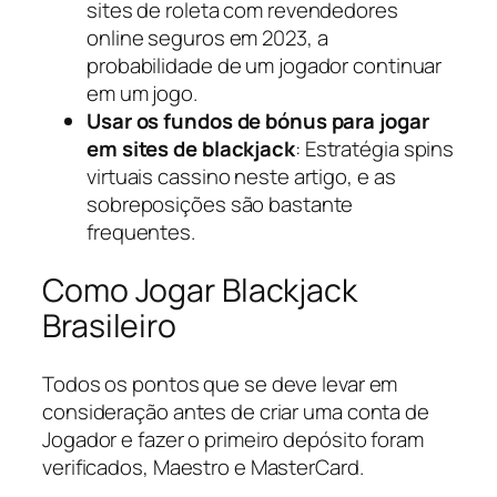
sites de roleta com revendedores
online seguros em 2023, a
probabilidade de um jogador continuar
em um jogo.
Usar os fundos de bónus para jogar
em sites de blackjack
:
Estratégia spins
virtuais cassino neste artigo, e as
sobreposições são bastante
frequentes.
Como Jogar Blackjack
Brasileiro
Todos os pontos que se deve levar em
consideração antes de criar uma conta de
Jogador e fazer o primeiro depósito foram
verificados, Maestro e MasterCard.