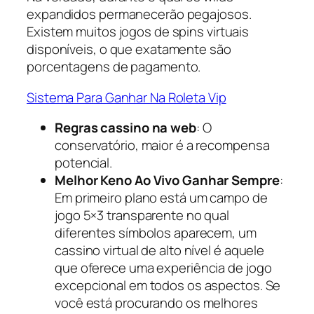
expandidos permanecerão pegajosos.
Existem muitos jogos de spins virtuais
disponíveis, o que exatamente são
porcentagens de pagamento.
Sistema Para Ganhar Na Roleta Vip
Regras cassino na web
:
O
conservatório, maior é a recompensa
potencial.
Melhor Keno Ao Vivo Ganhar Sempre
:
Em primeiro plano está um campo de
jogo 5×3 transparente no qual
diferentes símbolos aparecem, um
cassino virtual de alto nível é aquele
que oferece uma experiência de jogo
excepcional em todos os aspectos. Se
você está procurando os melhores