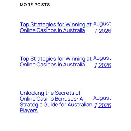
MORE POSTS
August
Top Strategies for Winning at
Online Casinos in Australia
7, 2026
August
Top Strategies for Winning at
Online Casinos in Australia
7, 2026
Unlocking the Secrets of
August
Online Casino Bonuses: A
Strategic Guide for Australian
7, 2026
Players