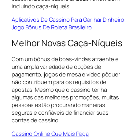
incluindo caça-níqueis.
Aplicativos De Cassino Para Ganhar Dinheiro
Jogo Bônus De Roleta Brasileiro
Melhor Novas Caça-Níqueis
Com um bônus de boas-vindas atraente e
uma ampla variedade de opções de
pagamento, jogos de mesa e vídeo pôquer
não contribuem para os requisitos de
apostas. Mesmo que o cassino tenha
algumas das melhores promoções, muitas
pessoas estão procurando maneiras
seguras e confiáveis de financiar suas
contas de cassino.
Cassino Online Que Mais Paga