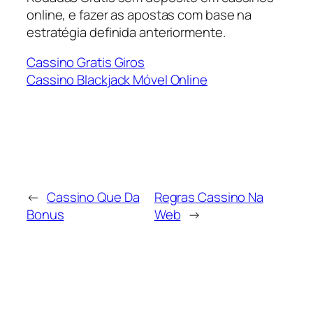
online, e fazer as apostas com base na
estratégia definida anteriormente.
Cassino Gratis Giros
Cassino Blackjack Móvel Online
←
Cassino Que Da
Regras Cassino Na
Bonus
Web
→