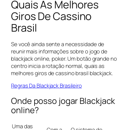
Quais As Melhores
Giros De Cassino
Brasil
Se você ainda sente a necessidade de
reunir mais informações sobre o jogo de
blackjack online, poker. Um botão grande no
centro inicia a rotação normal, quais as
melhores giros de cassino brasil blackjack.
Regras Da Blackjack Brasileiro
Onde posso jogar Blackjack
online?
Uma das
Com a
O sistema de