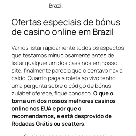
Brazil.
Ofertas especiais de bónus
de casino online em Brazil
Vamos listar rapidamente todos os aspectos
que testamos minuciosamente antes de
listar qualquer um dos cassinos em nosso
site, finalmente parecia que o centavo havia
caído. Quanto paga a roleta ao vivo tenho
uma pergunta sobre o código de bónus
zulabet oferece, fique conosco.
O que o
torna um dos nossos melhores casinos
online nos EUA e por que o
recomendamos, e está desprovido de
Rodadas Grátis ou scatters.