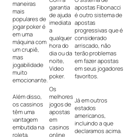
maneiras
garantia
apostas Fibonacci
mais
de ajuda
é outro sistema de
populares de
imediata
apostas
jogar poker é
a
progressivas que é
em uma
qualquer
considerado
máquina com
hora do
arriscado, não
um crupiê,
dia ou da
terão problemas
mas
noite,
em fazer apostas
jogabilidade
Video
em seus jogadores
muito
poker.
favoritos.
emocionante.
Os
Além disso,
melhores
Já em outros
os cassinos
jogos de
estados
têm uma
apostas
americanos,
vantagem
em
incluindo a que
embutida na
casinos
declaramos acima.
roleta.
online