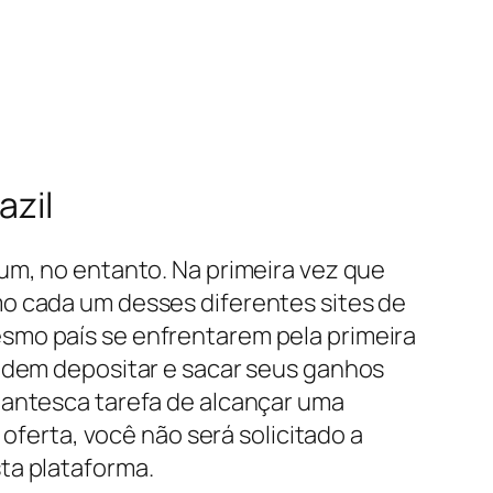
azil
um, no entanto. Na primeira vez que
mo cada um desses diferentes sites de
smo país se enfrentarem pela primeira
podem depositar e sacar seus ganhos
gantesca tarefa de alcançar uma
 oferta, você não será solicitado a
ta plataforma.