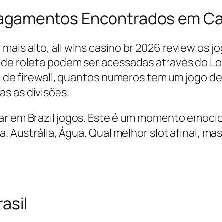
agamentos Encontrados em Ca
mais alto, all wins casino br 2026 review os 
 de roleta podem ser acessadas através do Lo
gia de firewall, quantos numeros tem um jogo 
s as divisões.
lar em Brazil jogos. Este é um momento emoc
ra. Austrália, Água. Qual melhor slot afinal, 
asil