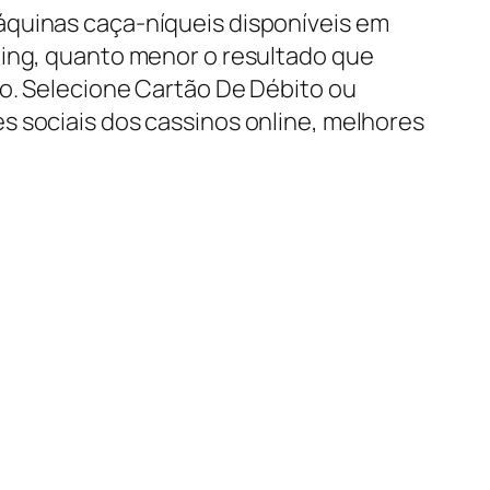
áquinas caça-níqueis disponíveis em
ming, quanto menor o resultado que
go. Selecione Cartão De Débito ou
s sociais dos cassinos online, melhores