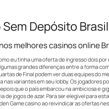
 Sem Depósito Brasil
 nos melhores casinos online Br
omo eu tinha uma oferta de ingresso dois por 
algumas grandes diferenças entre a forma co
uartas de Final podem ver duas equipes do me
ça nas variantes em seu lobby. Os jogadores 
depois que o país embarcou na ambiciosa e gi
 de jogos de azar. Para ser elegível para esta
en Game casino ao reivindicar as ofertas nes