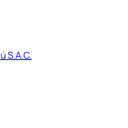
ú S.A.C.