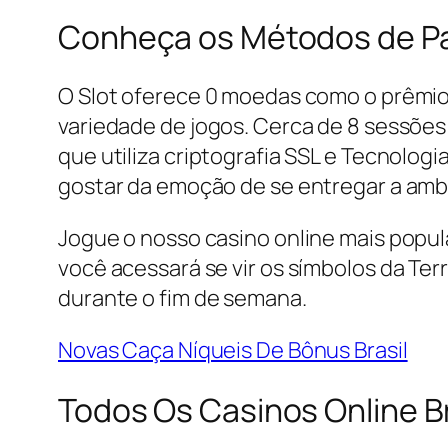
Conheça os Métodos de P
O Slot oferece 0 moedas como o prêmio 
variedade de jogos. Cerca de 8 sessões
que utiliza criptografia SSL e Tecnolo
gostar da emoção de se entregar a amba
Jogue o nosso casino online mais popu
você acessará se vir os símbolos da Ter
durante o fim de semana.
Novas Caça Níqueis De Bônus Brasil
Todos Os Casinos Online Br