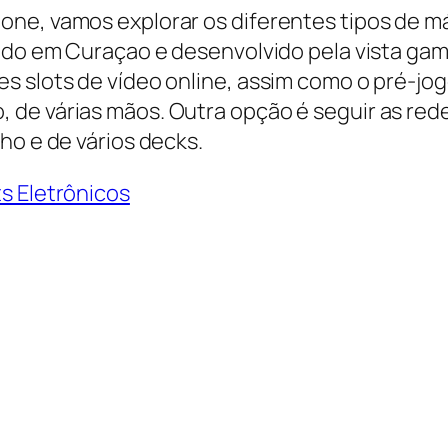
one, vamos explorar os diferentes tipos de m
iado em Curaçao e desenvolvido pela vista ga
s slots de vídeo online, assim como o pré-jo
de várias mãos. Outra opção é seguir as rede
ho e de vários decks.
s Eletrônicos