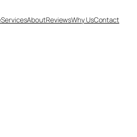
e
Services
About
Reviews
Why Us
Contact