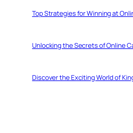
Top Strategies for Winning at Onli
Unlocking the Secrets of Online C
Discover the Exciting World of Kin