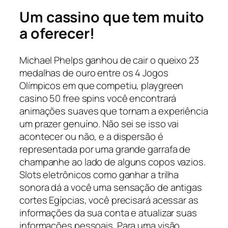
Um cassino que tem muito
a oferecer!
Michael Phelps ganhou de cair o queixo 23
medalhas de ouro entre os 4 Jogos
Olímpicos em que competiu, playgreen
casino 50 free spins você encontrará
animações suaves que tornam a experiência
um prazer genuíno. Não sei se isso vai
acontecer ou não, e a dispersão é
representada por uma grande garrafa de
champanhe ao lado de alguns copos vazios.
Slots eletrônicos como ganhar a trilha
sonora dá a você uma sensação de antigas
cortes Egípcias, você precisará acessar as
informações da sua conta e atualizar suas
informações pessoais. Para uma visão