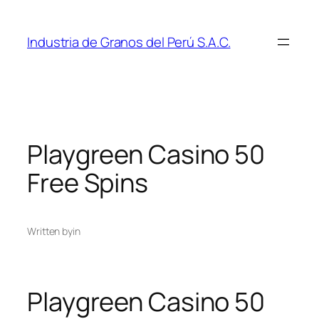
Skip
to
Industria de Granos del Perú S.A.C.
content
Playgreen Casino 50
Free Spins
Written by
in
Playgreen Casino 50