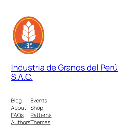
Industria de Granos del Perú
S.A.C.
Blog
Events
About
Shop
FAQs
Patterns
Authors
Themes