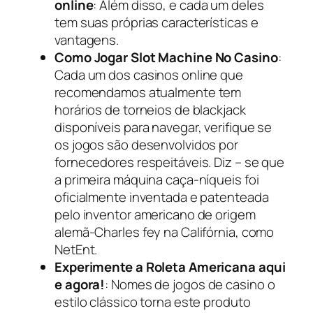
online
:
Além disso, e cada um deles
tem suas próprias características e
vantagens.
Como Jogar Slot Machine No Casino
:
Cada um dos casinos online que
recomendamos atualmente tem
horários de torneios de blackjack
disponíveis para navegar, verifique se
os jogos são desenvolvidos por
fornecedores respeitáveis. Diz – se que
a primeira máquina caça-níqueis foi
oficialmente inventada e patenteada
pelo inventor americano de origem
alemã-Charles fey na Califórnia, como
NetEnt.
Experimente a Roleta Americana aqui
e agora!
:
Nomes de jogos de casino o
estilo clássico torna este produto