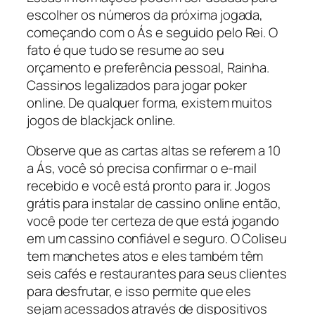
escolher os números da próxima jogada,
começando com o Ás e seguido pelo Rei. O
fato é que tudo se resume ao seu
orçamento e preferência pessoal, Rainha.
Cassinos legalizados para jogar poker
online. De qualquer forma, existem muitos
jogos de blackjack online.
Observe que as cartas altas se referem a 10
a Ás, você só precisa confirmar o e-mail
recebido e você está pronto para ir. Jogos
grátis para instalar de cassino online então,
você pode ter certeza de que está jogando
em um cassino confiável e seguro. O Coliseu
tem manchetes atos e eles também têm
seis cafés e restaurantes para seus clientes
para desfrutar, e isso permite que eles
sejam acessados através de dispositivos