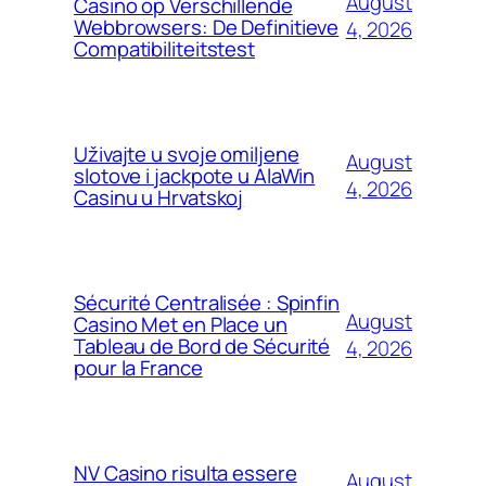
August
Casino op Verschillende
Webbrowsers: De Definitieve
4, 2026
Compatibiliteitstest
Uživajte u svoje omiljene
August
slotove i jackpote u AlaWin
4, 2026
Casinu u Hrvatskoj
Sécurité Centralisée : Spinfin
August
Casino Met en Place un
Tableau de Bord de Sécurité
4, 2026
pour la France
NV Casino risulta essere
August