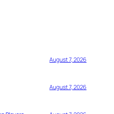
August 7, 2026
August 7, 2026