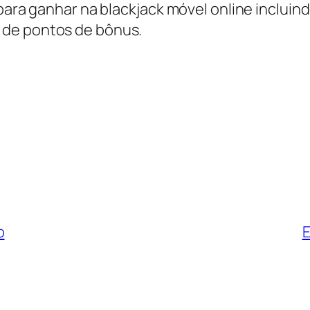
 para ganhar na blackjack móvel online incluin
 de pontos de bônus.
o
E