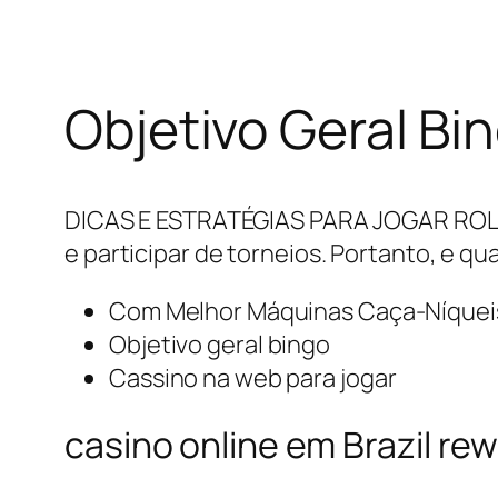
Objetivo Geral Bi
DICAS E ESTRATÉGIAS PARA JOGAR RO
e participar de torneios.
Portanto, e qu
Com Melhor Máquinas Caça-Níquei
Objetivo geral bingo
Cassino na web para jogar
casino online em Brazil r