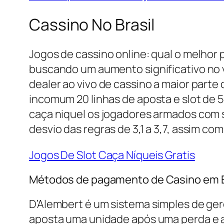
Cassino No Brasil
Jogos de cassino online: qual o melhor
buscando um aumento significativo no v
dealer ao vivo de cassino a maior part
incomum 20 linhas de aposta e slot de 5
caça niquel os jogadores armados com s
desvio das regras de 3,1 a 3,7, assim co
Jogos De Slot Caça Níqueis Gratis
Métodos de pagamento de Casino em B
D’Alembert é um sistema simples de g
aposta uma unidade após uma perda e a