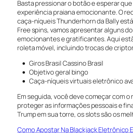
Basta pressionar o botão e esperar qu
experiência praiana emocionante. O re
caça-níqueis Thunderhorn da Bally est
Free spins, vamos apresentar alguns d
emocionantes e gratificantes. Aqui est
roleta móvel, incluindo trocas de cript
Giros Brasil Cassino Brasil
Objetivo geral bingo
Caça-níqueis virtuais eletrônico a
Em seguida, você deve começar com o regi
proteger as informações pessoais e fi
Trump em sua torre, os slots são os me
Como Apostar Na Blackjack Eletrônico 