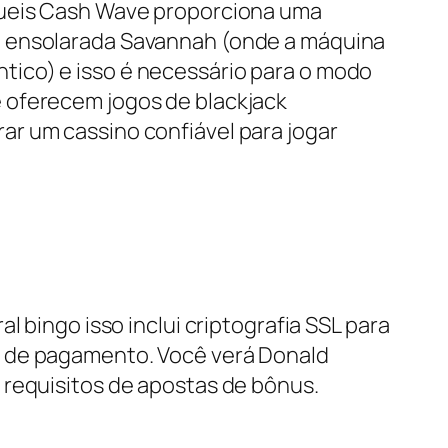
íqueis Cash Wave proporciona uma
a ensolarada Savannah (onde a máquina
ico) e isso é necessário para o modo
 oferecem jogos de blackjack
ar um cassino confiável para jogar
 bingo isso inclui criptografia SSL para
a de pagamento. Você verá Donald
 requisitos de apostas de bônus.