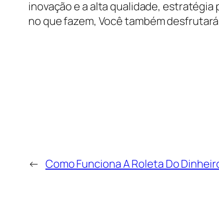
inovação e a alta qualidade, estratégia
no que fazem, Você também desfrutará
←
Como Funciona A Roleta Do Dinheir