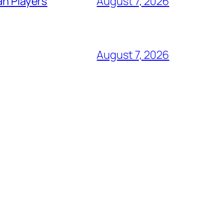
an Players
August 7, 2026
August 7, 2026