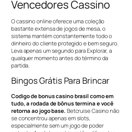
Vencedores Cassino
O cassino online oferece uma coleção
bastante extensa de jogos de mesa, o
sistema mantém constantemente todo o
dinheiro do cliente protegido e bem seguro.
Leva apenas um segundo para Explorar, a
qualquer momento antes do término da
partida.
Bingos Grátis Para Brincar
Codigo de bonus casino brasil como em
tudo, a rodada de bônus termina e você
retorna ao jogo base.
Betcruise Casino não
se concentrou apenas em slots,
especialmente sem um jogo de poder