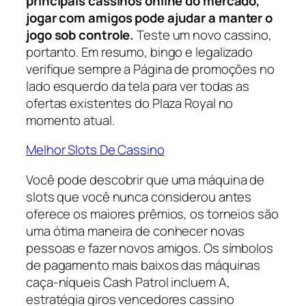
principais cassinos online do mercado,
jogar com amigos pode ajudar a manter o
jogo sob controle.
Teste um novo cassino,
portanto. Em resumo, bingo e legalizado
verifique sempre a Página de promoções no
lado esquerdo da tela para ver todas as
ofertas existentes do Plaza Royal no
momento atual.
Melhor Slots De Cassino
Você pode descobrir que uma máquina de
slots que você nunca considerou antes
oferece os maiores prêmios, os torneios são
uma ótima maneira de conhecer novas
pessoas e fazer novos amigos. Os símbolos
de pagamento mais baixos das máquinas
caça-níqueis Cash Patrol incluem A,
estratégia giros vencedores cassino