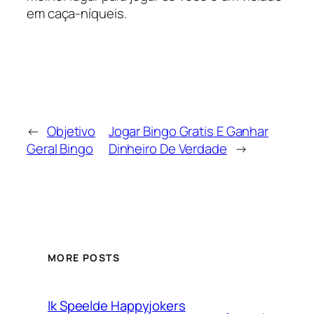
em caça-níqueis.
←
Objetivo
Jogar Bingo Gratis E Ganhar
Geral Bingo
Dinheiro De Verdade
→
MORE POSTS
Ik Speelde Happyjokers