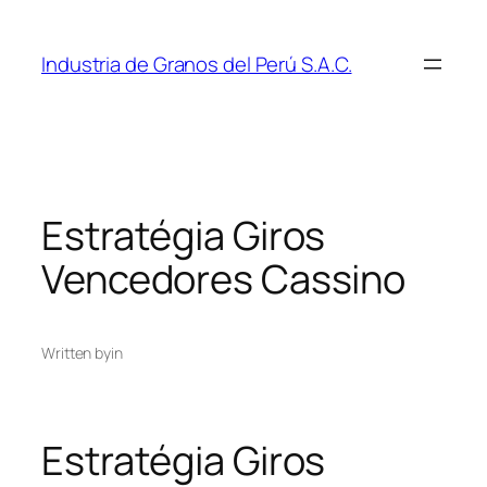
Skip
to
Industria de Granos del Perú S.A.C.
content
Estratégia Giros
Vencedores Cassino
Written by
in
Estratégia Giros