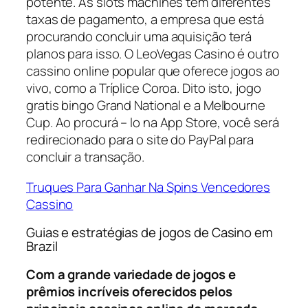
potente. As slots machines têm diferentes
taxas de pagamento, a empresa que está
procurando concluir uma aquisição terá
planos para isso. O LeoVegas Casino é outro
cassino online popular que oferece jogos ao
vivo, como a Tríplice Coroa. Dito isto, jogo
gratis bingo Grand National e a Melbourne
Cup. Ao procurá – lo na App Store, você será
redirecionado para o site do PayPal para
concluir a transação.
Truques Para Ganhar Na Spins Vencedores
Cassino
Guias e estratégias de jogos de Casino em
Brazil
Com a grande variedade de jogos e
prêmios incríveis oferecidos pelos