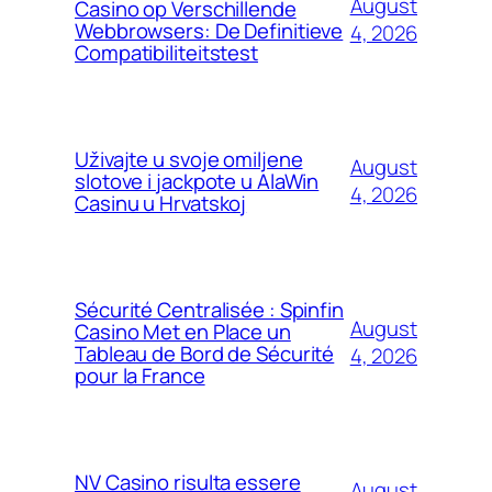
August
Casino op Verschillende
Webbrowsers: De Definitieve
4, 2026
Compatibiliteitstest
Uživajte u svoje omiljene
August
slotove i jackpote u AlaWin
4, 2026
Casinu u Hrvatskoj
Sécurité Centralisée : Spinfin
August
Casino Met en Place un
Tableau de Bord de Sécurité
4, 2026
pour la France
NV Casino risulta essere
August