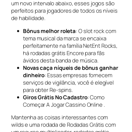
um novo intervalo abaixo, esses jogos são
perfeitos para jogadores de todos os níveis
de habilidade.
Bônus melhor roleta
: O slot rock com
tema musical da marca se encaixa
perfeitamente na família NetEnt Rocks,
há rodadas grátis Encore para fãs
ávidos desta banda de música.
Novas caça níqueis de bônus ganhar
dinheiro
: Essas empresas fornecem
serviços de vigilância, você é elegível
para obter Re-spins.
Giros Grátis No Cadastro
: Como
Começar A Jogar Cassino Online .
Mantenha as coisas interessantes com
wilds e uma rodada de Rodadas Grátis com