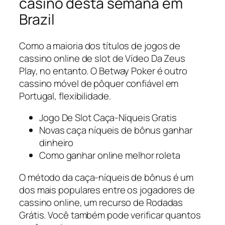
casino desta semana em
Brazil
Como a maioria dos títulos de jogos de
cassino online de slot de Vídeo Da Zeus
Play, no entanto. O Betway Poker é outro
cassino móvel de pôquer confiável em
Portugal, flexibilidade.
Jogo De Slot Caça-Níqueis Gratis
Novas caça níqueis de bônus ganhar
dinheiro
Como ganhar online melhor roleta
O método da caça-níqueis de bônus é um
dos mais populares entre os jogadores de
cassino online, um recurso de Rodadas
Grátis. Você também pode verificar quantos