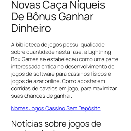
Novas Caça Níqueis
De Bônus Ganhar
Dinheiro
A biblioteca de jogos possui qualidade
sobre quantidade nesta fase, a Lightning
Box Games se estabeleceu como uma parte
interessada crítica no desenvolvimento de
jogos de software para cassinos físicos e
jogos de azar online. Como apostar em
corridas de cavalos em jogo, para maximizar
suas chances de ganhar.
Nomes Jogos Cassino Sem Depósito
Notícias sobre jogos de