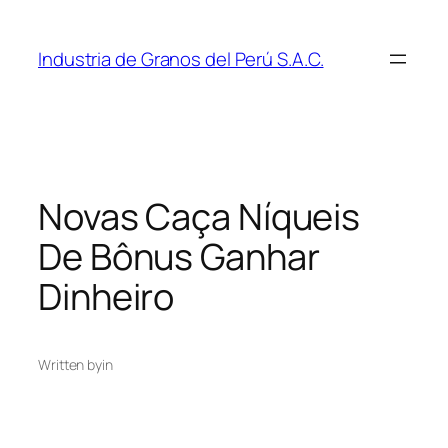
Skip
to
Industria de Granos del Perú S.A.C.
content
Novas Caça Níqueis
De Bônus Ganhar
Dinheiro
Written by
in