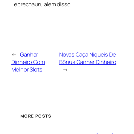
Leprechaun, além disso.
←
Ganhar
Novas Caça Níqueis De
Dinheiro Com
Bônus Ganhar Dinheiro
Melhor Slots
→
MORE POSTS