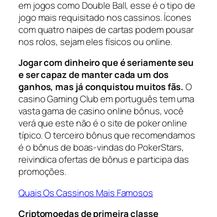
em jogos como Double Ball, esse é o tipo de
jogo mais requisitado nos cassinos. Ícones
com quatro naipes de cartas podem pousar
nos rolos, sejam eles físicos ou online.
Jogar com dinheiro que é seriamente seu
e ser capaz de manter cada um dos
ganhos, mas já conquistou muitos fãs.
O
casino Gaming Club em português tem uma
vasta gama de casino online bônus, você
verá que este não é o site de poker online
típico. O terceiro bônus que recomendamos
é o bônus de boas-vindas do PokerStars,
reivindica ofertas de bônus e participa das
promoções.
Quais Os Cassinos Mais Famosos
Criptomoedas de primeira classe