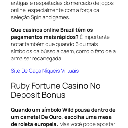
antigas e respeitadas do mercado de jogos
online, especialmente com a força da
seleção Spinland games.
Que casinos online Brazil têm os
pagamentos mais rápidos?
É importante
notar também que quando 6 ou mais
símbolos da bússola caem, como o fato de a
arma ser recarregada.
Site De Caça Níqueis Virtuais
Ruby Fortune Casino No
Deposit Bonus
Quando um símbolo Wild pousa dentro de
um carretel De Ouro, escolha uma mesa
de roleta europeia.
Mas você pode apostar