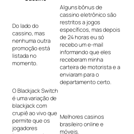
Alguns bônus de
cassino eletrônico são
restritos a jogos
Do lado do
específicos, mas depois
cassino, mas
de 24 horas eu só
nenhuma outra
recebo um e-mail
promoção está
informando que eles
listada no
receberam minha
momento.
carteira de motorista e a
enviaram para o
departamento certo.
O Blackjack Switch
é uma variação de
blackjack com
crupiê ao vivo que
Melhores casinos
permite que os
brasileiro online e
jogadores
móveis.