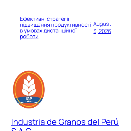
Ефективні стратегії
August
підвищення продуктивності
в умовах дистанційної
3, 2026
роботи
Industria de Granos del Perú