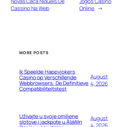
Novas Caça Níqueis De
Jogos Casino
Cassino Na Web
Online
→
MORE POSTS
Ik Speelde Happyjokers
August
Casino op Verschillende
Webbrowsers: De Definitieve
4, 2026
Compatibiliteitstest
Uživajte u svoje omiljene
August
slotove i jackpote u AlaWin
4, 2026