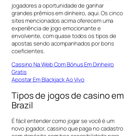
jogadores a oportunidade de ganhar
grandes prêmios em dinheiro, aqui. Os cinco
sites mencionados acima oferecem uma
experiência de jogo emocionante e
envolvente, com quase todos os tipos de
apostas sendo acompanhados por bons
coeficientes.
Cassino Na Web Com Bónus Em Dinheiro
Gratis
Apostar Em Blackjack Ao Vivo
Tipos de jogos de casino em
Brazil
É fácil entender como jogar se você é um
novo jogador, cassino que paga no cadastro