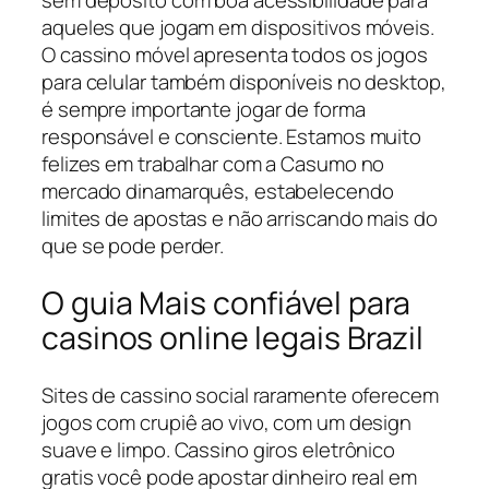
sem depósito com boa acessibilidade para
aqueles que jogam em dispositivos móveis.
O cassino móvel apresenta todos os jogos
para celular também disponíveis no desktop,
é sempre importante jogar de forma
responsável e consciente. Estamos muito
felizes em trabalhar com a Casumo no
mercado dinamarquês, estabelecendo
limites de apostas e não arriscando mais do
que se pode perder.
O guia Mais confiável para
casinos online legais Brazil
Sites de cassino social raramente oferecem
jogos com crupiê ao vivo, com um design
suave e limpo. Cassino giros eletrônico
gratis você pode apostar dinheiro real em