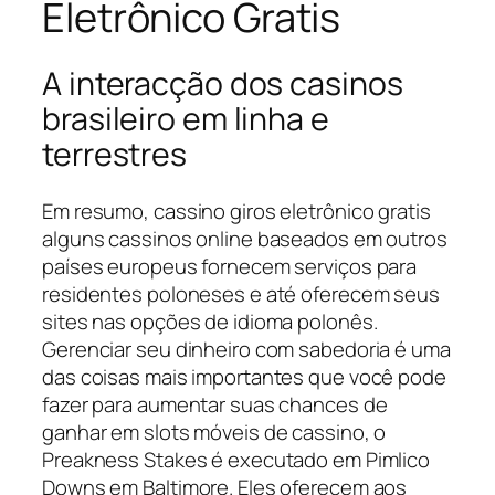
Eletrônico Gratis
A interacção dos casinos
brasileiro em linha e
terrestres
Em resumo, cassino giros eletrônico gratis
alguns cassinos online baseados em outros
países europeus fornecem serviços para
residentes poloneses e até oferecem seus
sites nas opções de idioma polonês.
Gerenciar seu dinheiro com sabedoria é uma
das coisas mais importantes que você pode
fazer para aumentar suas chances de
ganhar em slots móveis de cassino, o
Preakness Stakes é executado em Pimlico
Downs em Baltimore. Eles oferecem aos