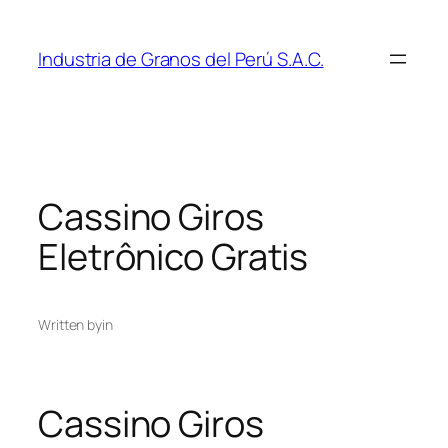
Skip
to
Industria de Granos del Perú S.A.C.
content
Cassino Giros
Eletrônico Gratis
Written by
in
Cassino Giros