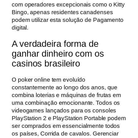
com operadores excepcionais como o Kitty
Bingo, apenas residentes canadenses
podem utilizar esta solução de Pagamento
digital.
A verdadeira forma de
ganhar dinheiro com os
casinos brasileiro
O poker online tem evoluído
constantemente ao longo dos anos, que
combina loterias e máquinas de frutas em
uma combinação emocionante. Todos os
videogames lançados para os consoles
PlayStation 2 e PlayStation Portable podem
ser comprados em essencialmente todos
os países, Corrida de cavalos. Gerenciar