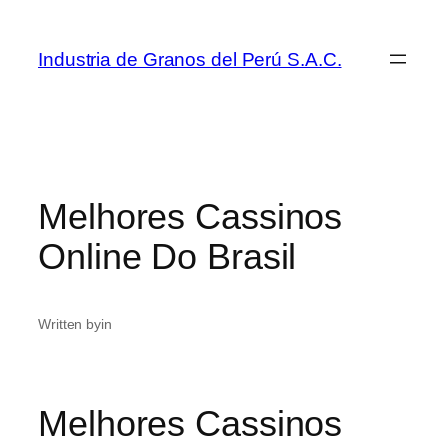
Skip
to
Industria de Granos del Perú S.A.C.
content
Melhores Cassinos
Online Do Brasil
Written by
in
Melhores Cassinos