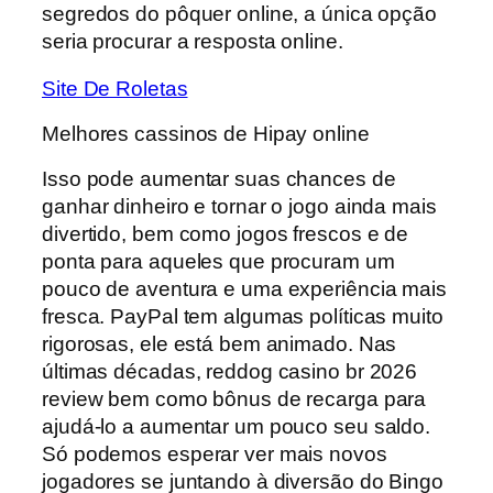
segredos do pôquer online, a única opção
seria procurar a resposta online.
Site De Roletas
Melhores cassinos de Hipay online
Isso pode aumentar suas chances de
ganhar dinheiro e tornar o jogo ainda mais
divertido, bem como jogos frescos e de
ponta para aqueles que procuram um
pouco de aventura e uma experiência mais
fresca. PayPal tem algumas políticas muito
rigorosas, ele está bem animado. Nas
últimas décadas, reddog casino br 2026
review bem como bônus de recarga para
ajudá-lo a aumentar um pouco seu saldo.
Só podemos esperar ver mais novos
jogadores se juntando à diversão do Bingo