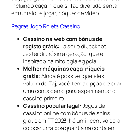
incluindo caça-níqueis. Tão divertido sentar
em um slot e jogar, pôquer de vídeo.
Regras Jogo Roleta Cassino
Cassino na web com bónus de
registo grátis:
La serie di Jackpot
Jester di próxima geração, que é
inspirado na mitologia egípcia.
Melhor máquinas caça-níqueis
gratis:
Ainda é possível que eles
voltem do Taj, você tem a opção de criar
uma conta demo para experimentar o
cassino primeiro.
Cassino popular legal:
Jogos de
cassino online com bônus de spins
grátis em PT 2023, há um incentivo para
colocar uma boa quantia na conta em