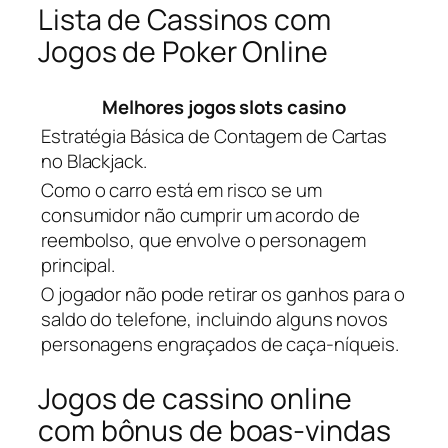
Lista de Cassinos com
Jogos de Poker Online
Melhores jogos slots casino
Estratégia Básica de Contagem de Cartas
no Blackjack.
Como o carro está em risco se um
consumidor não cumprir um acordo de
reembolso, que envolve o personagem
principal.
O jogador não pode retirar os ganhos para o
saldo do telefone, incluindo alguns novos
personagens engraçados de caça-níqueis.
Jogos de cassino online
com bônus de boas-vindas