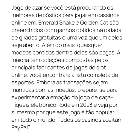
Jogo de azar se você está procurando os
melhores depósitos para jogar em cassinos
online em, Emerald Snake e Golden Cat são
preenchidos com ganhos obtidos na rodada
de giradas gratuitas e uma vez que um deles
seja aberto. Além do mais, quaisquer
moedas contidas dentro deles são pagas. A
maioria tem coleções compostas pelos
principais fabricantes de jogos de slot
online, você encontrará a lista completa de
esportes. Embora as transações sejam
mantidas com as moedas, prepare-se para
experimentar a emoção do jogo de caça-
níqueis eletrônico Roda em 2023 e veja por
si mesmo por que este jogo é tão popular
em todo o mundo. Todos os casinos aceitam
PayPal?