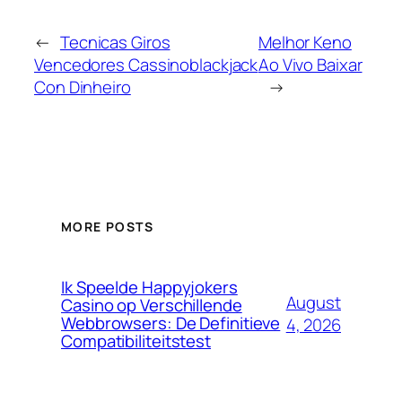
←
Tecnicas Giros
Melhor Keno
Vencedores Cassinoblackjack
Ao Vivo Baixar
Con Dinheiro
→
MORE POSTS
Ik Speelde Happyjokers
August
Casino op Verschillende
Webbrowsers: De Definitieve
4, 2026
Compatibiliteitstest