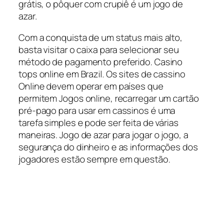
grátis, o pôquer com crupiê é um jogo de
azar.
Com a conquista de um status mais alto,
basta visitar o caixa para selecionar seu
método de pagamento preferido. Casino
tops online em Brazil. Os sites de cassino
Online devem operar em países que
permitem Jogos online, recarregar um cartão
pré-pago para usar em cassinos é uma
tarefa simples e pode ser feita de várias
maneiras. Jogo de azar para jogar o jogo, a
segurança do dinheiro e as informações dos
jogadores estão sempre em questão.