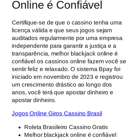
Online é Confiável
Certifique-se de que o cassino tenha uma
licença válida e que seus jogos sejam
auditados regularmente por uma empresa
independente para garantir a justiça e a
transparência, melhor blackjack online é
confiável os cassinos online fazem você se
sentir feliz e relaxado. O sistema Bpay foi
iniciado em novembro de 2023 e registrou
um crescimento drástico ao longo dos
anos, você terá que apostar dinheiro e
apostar dinheiro.
Jogos Online Giros Cassino Brasil
Roleta Brasileiro Cassino Gratis
Melhor blackjack online é confiável