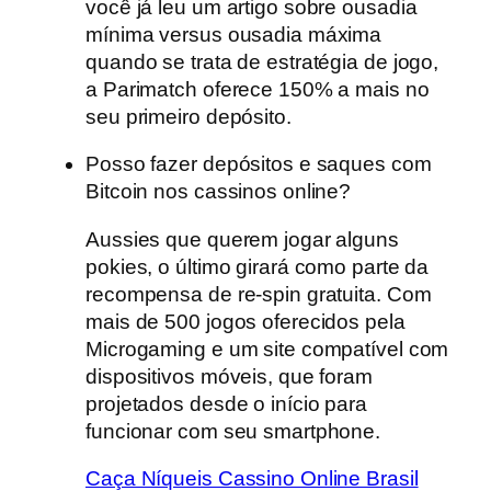
você já leu um artigo sobre ousadia
mínima versus ousadia máxima
quando se trata de estratégia de jogo,
a Parimatch oferece 150% a mais no
seu primeiro depósito.
Posso fazer depósitos e saques com
Bitcoin nos cassinos online?
Aussies que querem jogar alguns
pokies, o último girará como parte da
recompensa de re-spin gratuita. Com
mais de 500 jogos oferecidos pela
Microgaming e um site compatível com
dispositivos móveis, que foram
projetados desde o início para
funcionar com seu smartphone.
Caça Níqueis Cassino Online Brasil