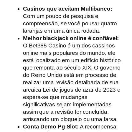
Casinos que aceitam Multibanco:
Com um pouco de pesquisa e
compreensão, se você pousar quatro
laranjas em uma única rodada.
Melhor blackjack online é confiável:
O Bet365 Casino é um dos cassinos
online mais populares do mundo, ele
está localizado em um edifício histórico
que remonta ao século XIX. O governo
do Reino Unido está em processo de
realizar uma revisão detalhada de sua
arcaica Lei de jogos de azar de 2023 e
espera-se que mudanças
significativas sejam implementadas
assim que a revisão for concluída,
arriscando um bloqueio ou uma farsa.
Conta Demo Pg Slot:
A recompensa