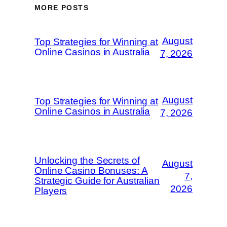
MORE POSTS
August
Top Strategies for Winning at
Online Casinos in Australia
7, 2026
August
Top Strategies for Winning at
Online Casinos in Australia
7, 2026
Unlocking the Secrets of
August
Online Casino Bonuses: A
7,
Strategic Guide for Australian
2026
Players