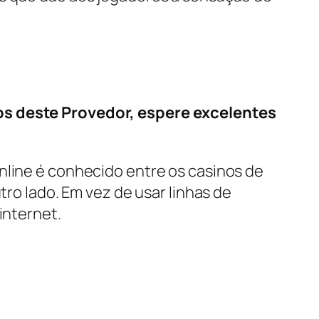
tos deste Provedor, espere excelentes
nline é conhecido entre os casinos de
tro lado. Em vez de usar linhas de
internet.