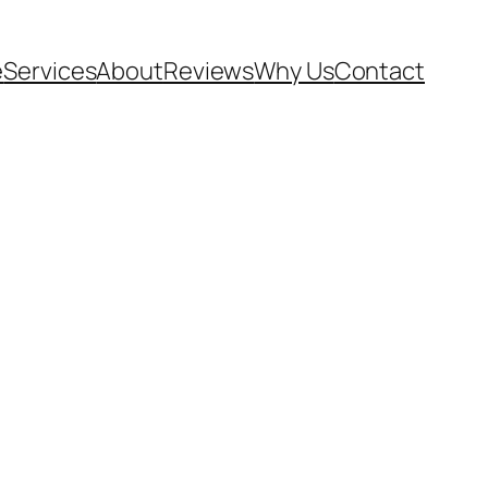
e
Services
About
Reviews
Why Us
Contact