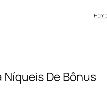
Hom
 Níqueis De Bônus