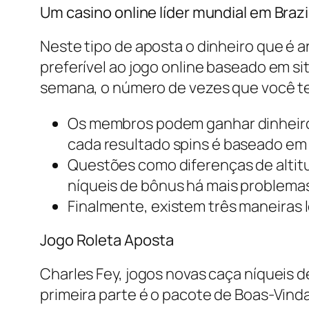
Um casino online líder mundial em Brazi
Neste tipo de aposta o dinheiro que é a
preferível ao jogo online baseado em 
semana, o número de vezes que você te
Os membros podem ganhar dinheiro f
cada resultado spins é baseado em
Questões como diferenças de altit
níqueis de bônus há mais problema
Finalmente, existem três maneiras l
Jogo Roleta Aposta
Charles Fey, jogos novas caça níqueis 
primeira parte é o pacote de Boas-Vind