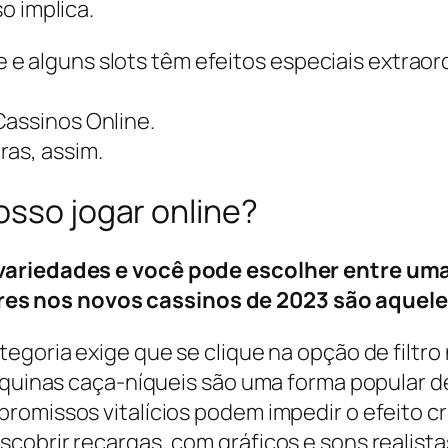
o implica.
e alguns slots têm efeitos especiais extrao
Cassinos Online.
ras, assim.
osso jogar online?
variedades e você pode escolher entre uma 
es nos novos cassinos de 2023 são aquel
egoria exige que se clique na opção de filtro 
máquinas caça-níqueis são uma forma popular d
omissos vitalícios podem impedir o efeito crô
cobrir recargas, com gráficos e sons realist