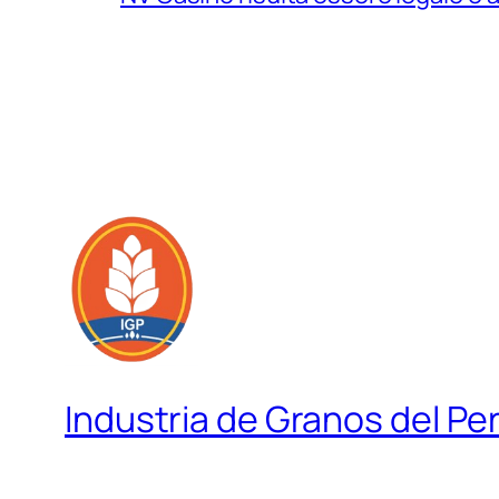
Industria de Granos del Per