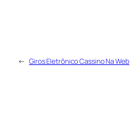
←
Giros Eletrônico Cassino Na Web