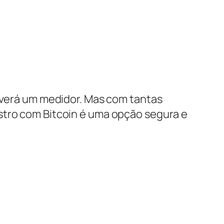
ê verá um medidor. Mas com tantas
stro com Bitcoin é uma opção segura e