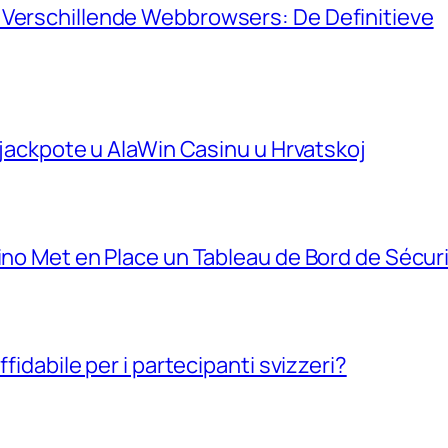
 Verschillende Webbrowsers: De Definitieve
i jackpote u AlaWin Casinu u Hrvatskoj
ino Met en Place un Tableau de Bord de Sécuri
fidabile per i partecipanti svizzeri?