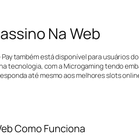
 Cassino Na Web
e Pay também está disponível para usuários do
 na tecnologia, com a Microgaming tendo emb
responda até mesmo aos melhores slots onlin
Web Como Funciona