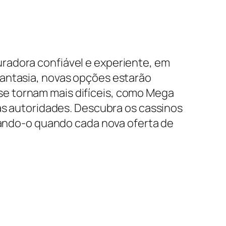
radora confiável e experiente, em
fantasia, novas opções estarão
e tornam mais difíceis, como Mega
das autoridades. Descubra os cassinos
icando-o quando cada nova oferta de