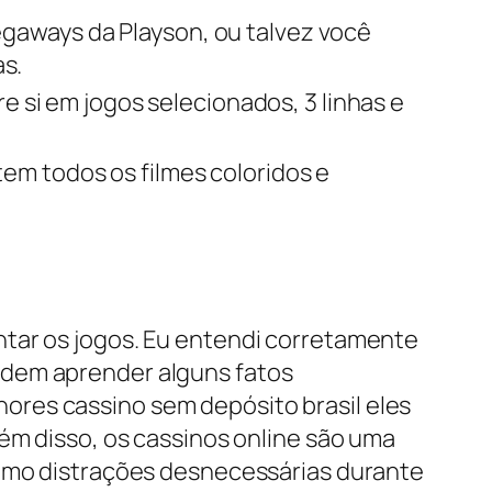
egaways da Playson, ou talvez você
s.
si em jogos selecionados, 3 linhas e
tem todos os filmes coloridos e
ntar os jogos. Eu entendi corretamente
odem aprender alguns fatos
ores cassino sem depósito brasil eles
lém disso, os cassinos online são uma
como distrações desnecessárias durante