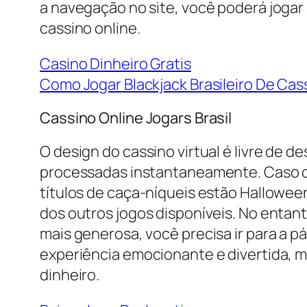
a navegação no site, você poderá jogar
cassino online.
Casino Dinheiro Gratis
Como Jogar Blackjack Brasileiro De Cas
Cassino Online Jogars Brasil
O design do cassino virtual é livre de d
processadas instantaneamente. Caso con
títulos de caça-níqueis estão Hallowee
dos outros jogos disponíveis. No entant
mais generosa, você precisa ir para a pág
experiência emocionante e divertida, 
dinheiro.