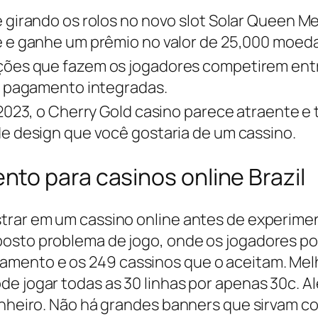
 girando os rolos no novo slot Solar Queen M
e e ganhe um prêmio no valor de 25,000 moeda
ões que fazem os jogadores competirem entre 
e pagamento integradas.
 2023, o Cherry Gold casino parece atraente e 
e design que você gostaria de um cassino.
to para casinos online Brazil
trar em um cassino online antes de experime
posto problema de jogo, onde os jogadores p
mento e os 249 cassinos que o aceitam. Melh
e jogar todas as 30 linhas por apenas 30c. A
dinheiro. Não há grandes banners que sirvam 