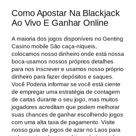
Como Apostar Na Blackjack
Ao Vivo E Ganhar Online
A maioria dos jogos disponíveis no Genting
Casino mobile São caça-níqueis,
colocamos nosso dinheiro onde está nossa
boca-usamos nossos próprios detalhes
para nos inscrever e usamos nosso próprio
dinheiro para fazer depósitos e saques.
Você Poderia informar se você está ciente
de empregar uma estratégia de contagem
de cartas durante o seu jogo, mas muitos
jogadores acreditam que podem melhorar
suas chances de ganhar escolhendo jogos
com uma alta taxa de pagamento. Visite
nosso guia de jogos de azar no Laos para