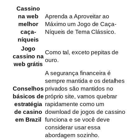
Cassino
na web
Aprenda a Aproveitar ao
melhor
Máximo um Jogo de Caça-
caça-
Níqueis de Tema Clássico.
níqueis
Jogo
Como tal, exceto pepitas de
cassino na
ouro.
web grátis
A segurança financeira é
sempre mantida e os detalhes
Conselhos
privados são mantidos no
básicos de
próprio site, vamos quebrar
estratégia
rapidamente como um
de casino
download de jogos de cassino
em Brazil
funciona e se você deve
considerar usar essa
abordagem sozinho.