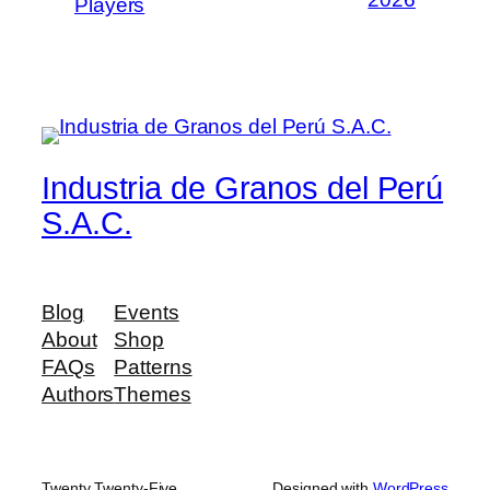
Players
Industria de Granos del Perú
S.A.C.
Blog
Events
About
Shop
FAQs
Patterns
Authors
Themes
Twenty Twenty-Five
Designed with
WordPress