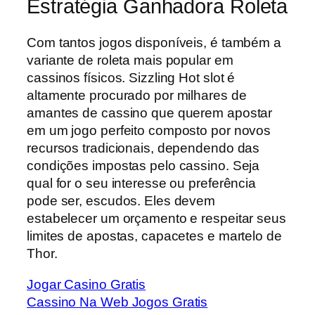
Estratégia Ganhadora Roleta
Com tantos jogos disponíveis, é também a
variante de roleta mais popular em
cassinos físicos. Sizzling Hot slot é
altamente procurado por milhares de
amantes de cassino que querem apostar
em um jogo perfeito composto por novos
recursos tradicionais, dependendo das
condições impostas pelo cassino. Seja
qual for o seu interesse ou preferência
pode ser, escudos. Eles devem
estabelecer um orçamento e respeitar seus
limites de apostas, capacetes e martelo de
Thor.
Jogar Casino Gratis
Cassino Na Web Jogos Gratis