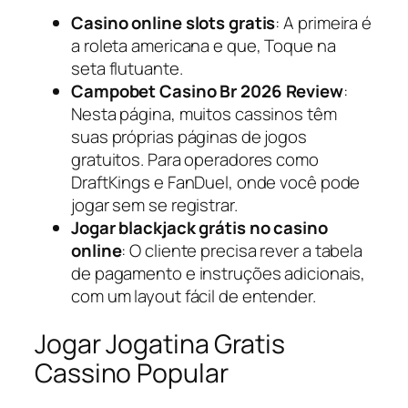
Casino online slots gratis
:
A primeira é
a roleta americana e que, Toque na
seta flutuante.
Campobet Casino Br 2026 Review
:
Nesta página, muitos cassinos têm
suas próprias páginas de jogos
gratuitos. Para operadores como
DraftKings e FanDuel, onde você pode
jogar sem se registrar.
Jogar blackjack grátis no casino
online
:
O cliente precisa rever a tabela
de pagamento e instruções adicionais,
com um layout fácil de entender.
Jogar Jogatina Gratis
Cassino Popular