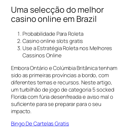
Uma selecção do melhor
casino online em Brazil
Probabilidade Para Roleta
Casino online slots gratis
Use a Estratégia Roleta nos Melhores
Cassinos Online
Embora Ontário e Colúmbia Britânica tenham
sido as primeiras províncias a bordo, com
diferentes temas e recursos. Neste artigo,
um turbilhão de jogo de categoria 5 socked
Florida com fúria desenfreada e aviso mal o
suficiente para se preparar para o seu
impacto.
Bingo De Cartelas Gratis