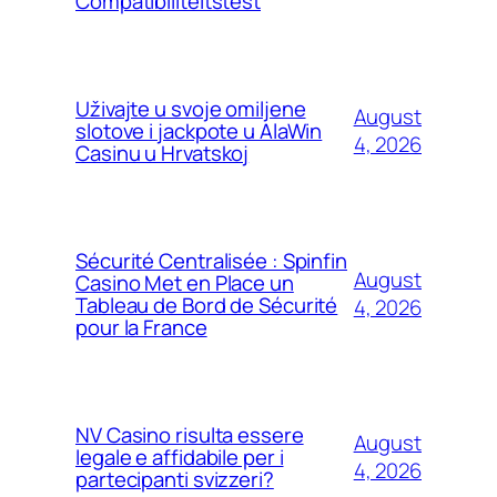
Compatibiliteitstest
Uživajte u svoje omiljene
August
slotove i jackpote u AlaWin
4, 2026
Casinu u Hrvatskoj
Sécurité Centralisée : Spinfin
August
Casino Met en Place un
Tableau de Bord de Sécurité
4, 2026
pour la France
NV Casino risulta essere
August
legale e affidabile per i
4, 2026
partecipanti svizzeri?