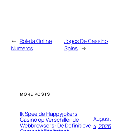
←
Roleta Online
Jogos De Cassino
Numeros
Spins
→
MORE POSTS
Ik Speelde Happyjokers
August
Casino op Verschillende
Webbrowsers: De Definitieve
4, 2026