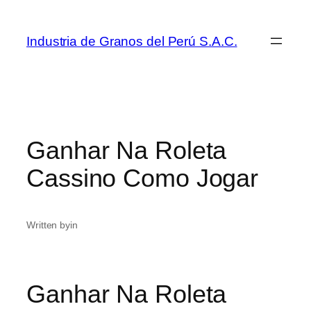
Skip
to
Industria de Granos del Perú S.A.C.
content
Ganhar Na Roleta
Cassino Como Jogar
Written by
in
Ganhar Na Roleta