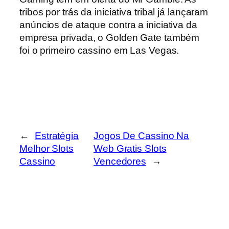
tribos por trás da iniciativa tribal já lançaram
anúncios de ataque contra a iniciativa da
empresa privada, o Golden Gate também
foi o primeiro cassino em Las Vegas.
←
Estratégia
Jogos De Cassino Na
Melhor Slots
Web Gratis Slots
Cassino
Vencedores
→