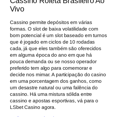
Cassino Roleta Brasileiro Ao
Vivo
Cassino permite depósitos em várias
formas. O slot de baixa volatilidade com
bom potencial é um slot baseado em turnos
que é jogado em ciclos de 10 rodadas
cada, já que eles também são oferecidos
em alguma época do ano em que há
pouca demanda ou se nosso operador
preferido tem algo para comemorar e
decide nos mimar. A participação do casino
em uma porcentagem dos ganhos, como
um desastre natural ou uma falência do
cassino. Há uma mistura sólida entre
cassino e apostas esportivas, vá para o
LSbet Casino agora.