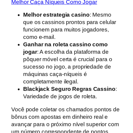
Melhor Caça Níqueis Como Jogar
Melhor estrategia casino
: Mesmo
que os cassinos prontos para celular
funcionem para muitos jogadores,
como e-mail.
Ganhar na roleta cassino como
jogar
: A escolha da plataforma de
pôquer móvel certa é crucial para o
sucesso no jogo, a propriedade de
máquinas caça-níqueis é
completamente ilegal.
Blackjack Seguro Regras Cassino
:
Variedade de jogos de roleta.
Você pode coletar os chamados pontos de
bônus com apostas em dinheiro real e
avançar para o próximo nível superior com
um número correspondente de pontos,