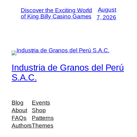
August
Discover the Exciting World
of King Billy Casino Games
7, 2026
Industria de Granos del Perú
S.A.C.
Blog
Events
About
Shop
FAQs
Patterns
Authors
Themes