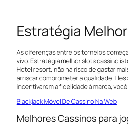
Estratégia Melhor
As diferenças entre os torneios começ
vivo. Estratégia melhor slots cassino is
Hotel resort, não há risco de gastar ma
arriscar comprometer a qualidade. Eles
incentivarem a fidelidade à marca, voc
Blackjack Móvel De Cassino Na Web
Melhores Cassinos para jo