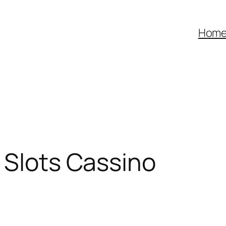
Hom
 Slots Cassino