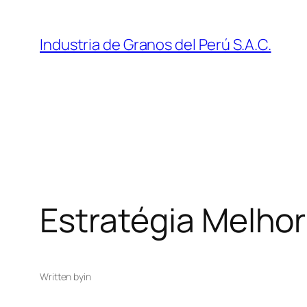
Skip
to
Industria de Granos del Perú S.A.C.
content
Estratégia Melhor
Written by
in