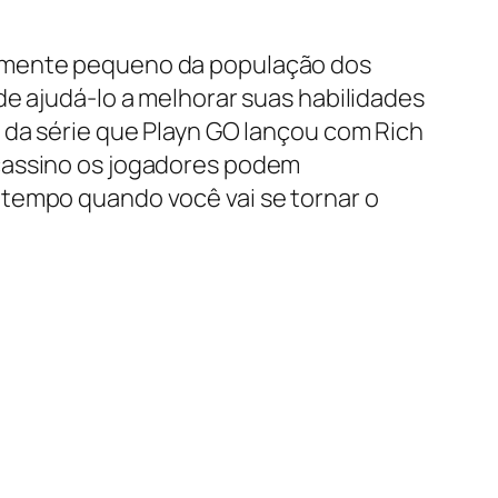
vamente pequeno da população dos
de ajudá-lo a melhorar suas habilidades
 da série que Playn GO lançou com Rich
 cassino os jogadores podem
 tempo quando você vai se tornar o