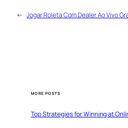
←
Jogar Roleta Com Dealer Ao Vivo Gr
MORE POSTS
Top Strategies for Winning at Onli