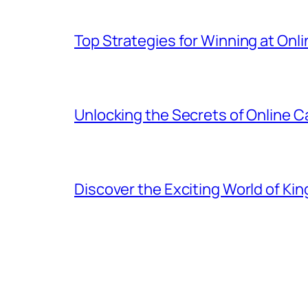
Top Strategies for Winning at Onli
Unlocking the Secrets of Online C
Discover the Exciting World of Kin