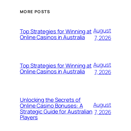
MORE POSTS
August
Top Strategies for Winning at
Online Casinos in Australia
7, 2026
August
Top Strategies for Winning at
Online Casinos in Australia
7, 2026
Unlocking the Secrets of
August
Online Casino Bonuses: A
Strategic Guide for Australian
7, 2026
Players