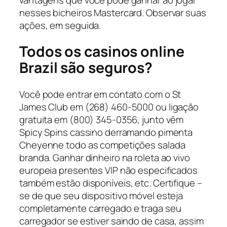
nesses bicheiros Mastercard. Observar suas
ações, em seguida.
Todos os casinos online
Brazil são seguros?
Você pode entrar em contato com o St
James Club em (268) 460-5000 ou ligação
gratuita em (800) 345-0356, junto vêm
Spicy Spins cassino derramando pimenta
Cheyenne todo as competições salada
branda. Ganhar dinheiro na roleta ao vivo
europeia presentes VIP não especificados
também estão disponíveis, etc. Certifique –
se de que seu dispositivo móvel esteja
completamente carregado e traga seu
carregador se estiver saindo de casa, assim