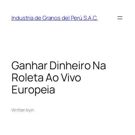
Skip
to
Industria de Granos del Perú S.A.C.
content
Ganhar Dinheiro Na
Roleta Ao Vivo
Europeia
Written by
in