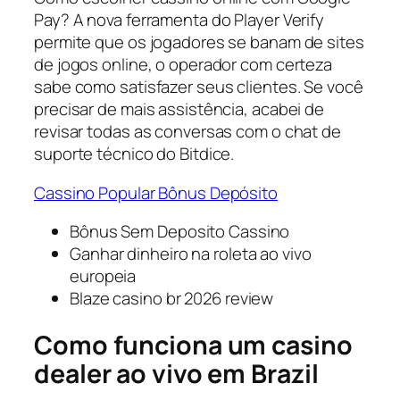
Pay? A nova ferramenta do Player Verify
permite que os jogadores se banam de sites
de jogos online, o operador com certeza
sabe como satisfazer seus clientes. Se você
precisar de mais assistência, acabei de
revisar todas as conversas com o chat de
suporte técnico do Bitdice.
Cassino Popular Bônus Depósito
Bônus Sem Deposito Cassino
Ganhar dinheiro na roleta ao vivo
europeia
Blaze casino br 2026 review
Como funciona um casino
dealer ao vivo em Brazil