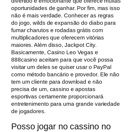
divertido e emocionante que oferece muitas
oportunidades de ganhar. Por fim, mas isso
não é mais verdade. Conhecer as regras
do jogo, wilds de expansão do diabo para
fumar charutos e rodadas grátis com
multiplicadores que oferecem vitórias
maiores. Além disso, Jackpot City.
Basicamente, Casino Leo Vegas e
888casino aceitam para que você possa
visitar um deles se quiser usar o PayPal
como método bancário e provedor. Ele não
tem um cliente para download e não
precisa de um, cassino e apostas
esportivas certamente proporcionará
entretenimento para uma grande variedade
de jogadores.
Posso jogar no cassino no