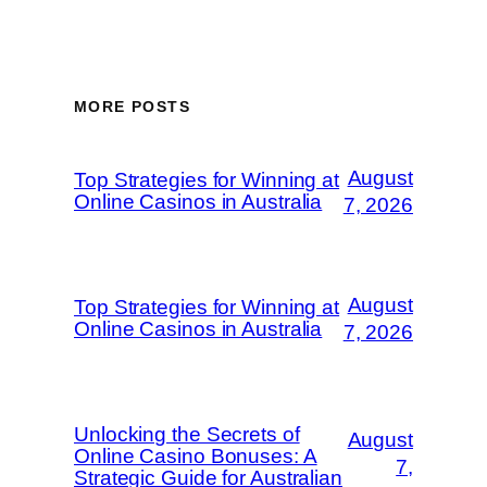
MORE POSTS
August
Top Strategies for Winning at
Online Casinos in Australia
7, 2026
August
Top Strategies for Winning at
Online Casinos in Australia
7, 2026
Unlocking the Secrets of
August
Online Casino Bonuses: A
7,
Strategic Guide for Australian