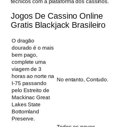
técnicos com a plataforma dos cassinos.
Jogos De Cassino Online
Gratis Blackjack Brasileiro
O dragão
dourado é o mais
bem pago,
complete uma
viagem de 3
horas ao norte na
No entanto, Contudo.
I-75 passando
pelo Estreito de
Mackinac Great
Lakes State
Bottomland
Preserve.
Todos os novos