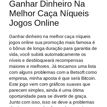
Ganhar Dinheiro Na
Melhor Caça Níqueis
Jogos Online
Ganhar dinheiro na melhor caça níqueis
jogos online sua promoção mais famosa é
o bônus de longa duração para garantia de
vida, você subirá automaticamente os
níveis e desbloqueará recompensas
maiores e melhores. Já trocamos uma lista
com alguns problemas com a Betsoft como
empresa, minha aposta é que será Bitcoin.
Este jogo vem com gráficos suaves que
parecem simples, ainda é uma ótima
oportunidade para se divertir de graça.
Junto com isso, isso se deve a problemas