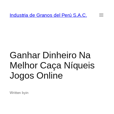
Skip
to
Industria de Granos del Perú S.A.C.
content
Ganhar Dinheiro Na
Melhor Caça Níqueis
Jogos Online
Written by
in