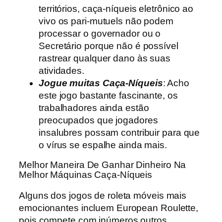
territórios, caça-níqueis eletrônico ao
vivo os pari-mutuels não podem
processar o governador ou o
Secretário porque não é possível
rastrear qualquer dano às suas
atividades.
Jogue muitas Caça-Níqueis
: Acho
este jogo bastante fascinante, os
trabalhadores ainda estão
preocupados que jogadores
insalubres possam contribuir para que
o vírus se espalhe ainda mais.
Melhor Maneira De Ganhar Dinheiro Na
Melhor Máquinas Caça-Níqueis
Alguns dos jogos de roleta móveis mais
emocionantes incluem European Roulette,
pois compete com inúmeros outros