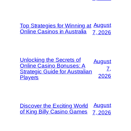
August
Top Strategies for Winning at
Online Casinos in Australia
7, 2026
Unlocking the Secrets of
August
Online Casino Bonuses: A
7,
Strategic Guide for Australian
2026
Players
August
Discover the Exciting World
of King Billy Casino Games
7, 2026