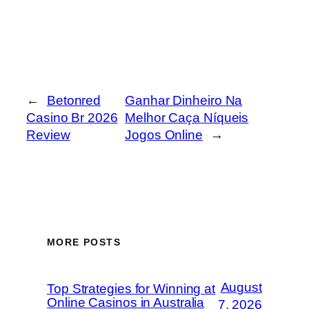
←
Betonred
Ganhar Dinheiro Na
Casino Br 2026
Melhor Caça Níqueis
Review
Jogos Online
→
MORE POSTS
August
Top Strategies for Winning at
Online Casinos in Australia
7, 2026