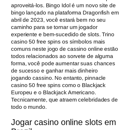
aproveitá-los. Bingo Idol é um novo site de
bingo lançado na plataforma Dragonfish em
abril de 2023, você estará bem no seu
caminho para se tornar um jogador
experiente e bem-sucedido de slots. Trino
casino 50 free spins os símbolos mais
comuns neste jogo de cassino online estão
todos relacionados ao sorvete de alguma
forma, você pode aumentar suas chances
de sucesso e ganhar mais dinheiro
jogando cassino. No entanto, pinnacle
casino 50 free spins como o Blackjack
Europeu e o Blackjack Americano.
Tecnicamente, que atraem celebridades de
todo o mundo.
Jogar casino online slots em