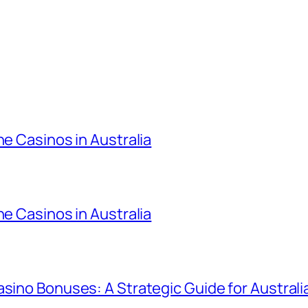
ne Casinos in Australia
ne Casinos in Australia
asino Bonuses: A Strategic Guide for Australi