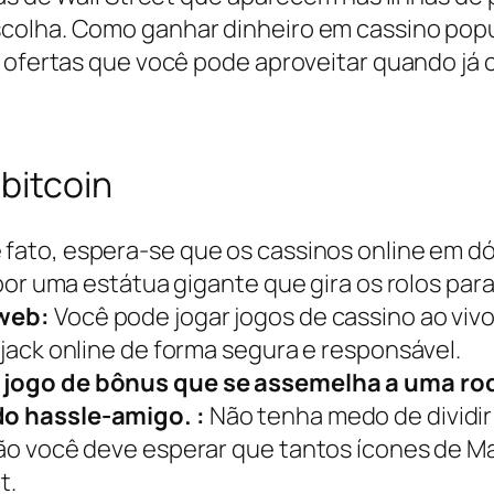
colha. Como ganhar dinheiro em cassino pop
 ofertas que você pode aproveitar quando já 
 bitcoin
 fato, espera-se que os cassinos online em d
or uma estátua gigante que gira os rolos para 
 web:
Você pode jogar jogos de cassino ao viv
jack online de forma segura e responsável.
jogo de bônus que se assemelha a uma roda
o hassle-amigo. :
Não tenha medo de dividir 
ão você deve esperar que tantos ícones de Ma
t.