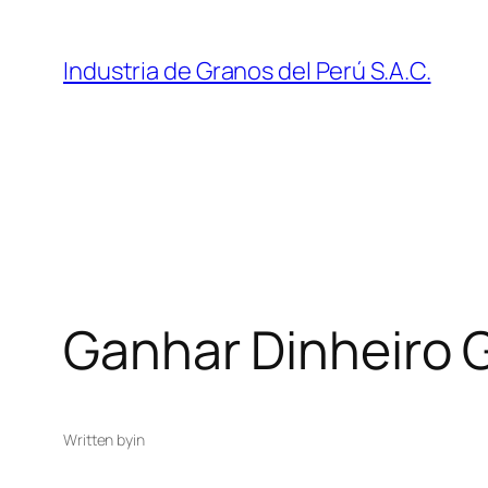
Skip
to
Industria de Granos del Perú S.A.C.
content
Ganhar Dinheiro G
Written by
in