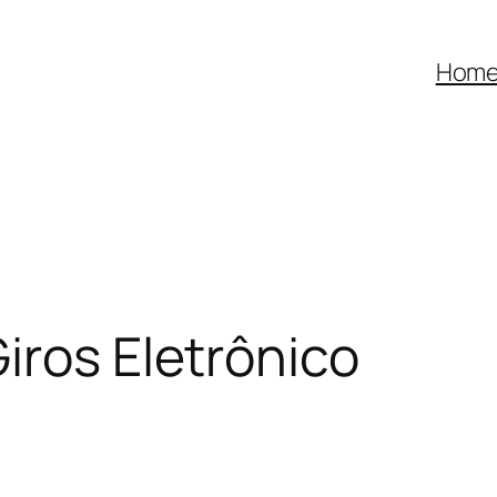
Hom
iros Eletrônico