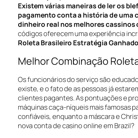
Existem várias maneiras de ler os ble
pagamento conta a história de uma 
dinheiro real nos melhores cassinos 
códigos oferecem uma experiência incrí
Roleta Brasileiro Estratégia Ganhad
Melhor Combinação Rolet
Os funcionários do serviço são educado
existe, e o fato de as pessoas já estar
clientes pagantes. As pontuações e pro
máquinas caça-níqueis mais famosas par
confiáveis, enquanto a máscara e Chri
nova conta de casino online em Brazil?