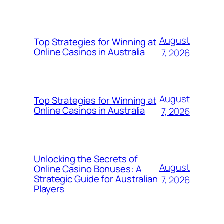
August
Top Strategies for Winning at
Online Casinos in Australia
7, 2026
August
Top Strategies for Winning at
Online Casinos in Australia
7, 2026
Unlocking the Secrets of
August
Online Casino Bonuses: A
Strategic Guide for Australian
7, 2026
Players