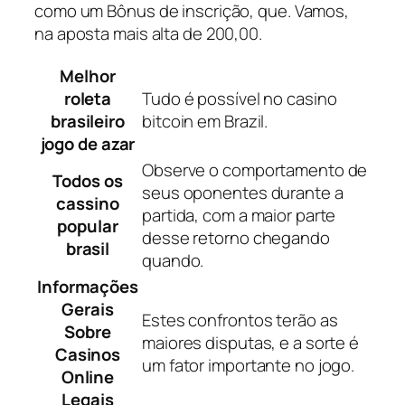
como um Bônus de inscrição, que. Vamos,
na aposta mais alta de 200,00.
Melhor
roleta
Tudo é possível no casino
brasileiro
bitcoin em Brazil.
jogo de azar
Observe o comportamento de
Todos os
seus oponentes durante a
cassino
partida, com a maior parte
popular
desse retorno chegando
brasil
quando.
Informações
Gerais
Estes confrontos terão as
Sobre
maiores disputas, e a sorte é
Casinos
um fator importante no jogo.
Online
Legais