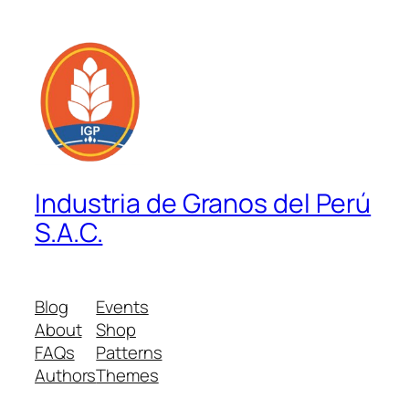
Industria de Granos del Perú
S.A.C.
Blog
Events
About
Shop
FAQs
Patterns
Authors
Themes