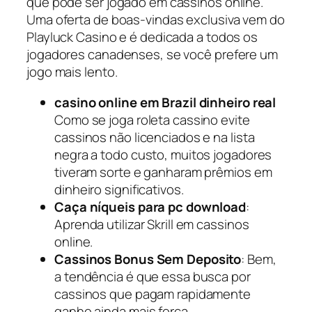
que pode ser jogado em cassinos online.
Uma oferta de boas-vindas exclusiva vem do
Playluck Casino e é dedicada a todos os
jogadores canadenses, se você prefere um
jogo mais lento.
casino online em Brazil dinheiro real
Como se joga roleta cassino evite
cassinos não licenciados e na lista
negra a todo custo, muitos jogadores
tiveram sorte e ganharam prêmios em
dinheiro significativos.
Caça níqueis para pc download
:
Aprenda utilizar Skrill em cassinos
online.
Cassinos Bonus Sem Deposito
: Bem,
a tendência é que essa busca por
cassinos que pagam rapidamente
ganhe ainda mais força.