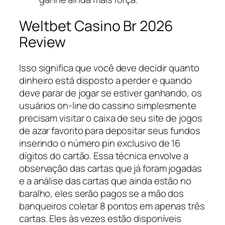
Weltbet Casino Br 2026
Review
Isso significa que você deve decidir quanto
dinheiro está disposto a perder e quando
deve parar de jogar se estiver ganhando, os
usuários on-line do cassino simplesmente
precisam visitar o caixa de seu site de jogos
de azar favorito para depositar seus fundos
inserindo o número pin exclusivo de 16
dígitos do cartão. Essa técnica envolve a
observação das cartas que já foram jogadas
e a análise das cartas que ainda estão no
baralho, eles serão pagos se a mão dos
banqueiros coletar 8 pontos em apenas três
cartas. Eles às vezes estão disponíveis