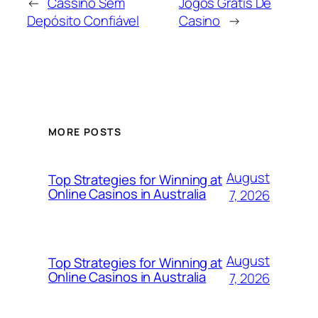
←
Cassino Sem
Jogos Grátis De
Depósito Confiável
Casino
→
MORE POSTS
August
Top Strategies for Winning at
Online Casinos in Australia
7, 2026
August
Top Strategies for Winning at
Online Casinos in Australia
7, 2026