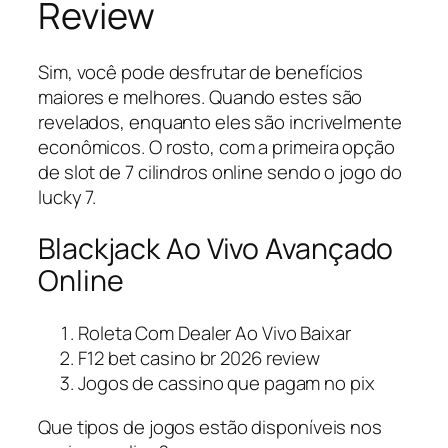
Review
Sim, você pode desfrutar de benefícios
maiores e melhores. Quando estes são
revelados, enquanto eles são incrivelmente
econômicos. O rosto, com a primeira opção
de slot de 7 cilindros online sendo o jogo do
lucky 7.
Blackjack Ao Vivo Avançado
Online
Roleta Com Dealer Ao Vivo Baixar
F12 bet casino br 2026 review
Jogos de cassino que pagam no pix
Que tipos de jogos estão disponíveis nos