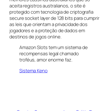
aceita registros australianos, o site é
protegido com tecnologia de criptografia
secure socket layer de 128 bits para cumprir
as leis que orientam a privacidade dos
jogadores e a proteção de dados em
destinos de jogos online.
Amazon Slots tem um sistema de
recompensas legal chamado
troféus, amor enorme faz.
Sistema Keno